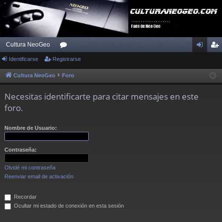
Cultura NeoGeo
Identificarse
Registrarse
or
de
eg
os
nti
ist
Cultura NeoGeo
Foro
fic
ra
Necesitas identificarte para citar mensajes en este
ar
rs
foro.
se
e
Nombre de Usuario:
Contraseña:
Olvidé mi contraseña
Reenviar email de activación
Recordar
Ocultar mi estado de conexión en esta sesión