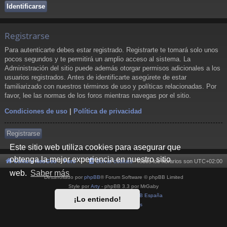
Registrarse
Para autenticarte debes estar registrado. Registrarte te tomará solo unos
pocos segundos y te permitirá un amplio acceso al sistema. La
Administración del sitio puede además otorgar permisos adicionales a los
usuarios registrados. Antes de identificarte asegúrete de estar
familiarizado con nuestros términos de uso y políticas relacionadas. Por
favor, lee las normas de los foros mientras navegas por el sitio.
Condiciones de uso
|
Política de privacidad
Registrarse
Este sitio web utiliza cookies para asegurar que
obtenga la mejor experiencia en nuestro sitio
Cultura NeoGeo
Foro
Borrar cookies
Todos los horarios son
UTC+02:00
web.
Saber más
Desarrollado por
phpBB
® Forum Software © phpBB Limited
Style por
Arty
- phpBB 3.3 por MrGaby
Traducción al español por
phpBB España
¡Lo entiendo!
Privacidad
|
Condiciones