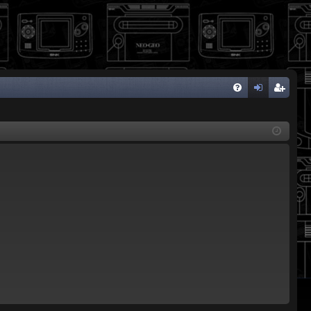
FA
de
eg
Q
nti
ist
fic
ra
ar
rs
se
e