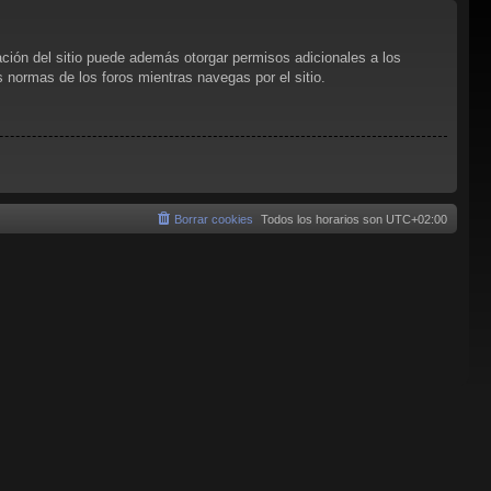
ación del sitio puede además otorgar permisos adicionales a los
as normas de los foros mientras navegas por el sitio.
Borrar cookies
Todos los horarios son
UTC+02:00