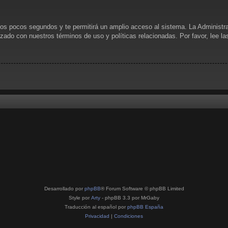
unos pocos segundos y te permitirá un amplio acceso al sistema. La Administr
rizado con nuestros términos de uso y políticas relacionadas. Por favor, lee l
Desarrollado por
phpBB
® Forum Software © phpBB Limited
Style por
Arty
- phpBB 3.3 por MrGaby
Traducción al español por
phpBB España
Privacidad
|
Condiciones