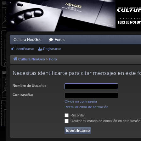
Cultura NeoGeo
Foros
Identificarse
Registrarse
Cultura NeoGeo
Foro
Necesitas identificarte para citar mensajes en este f
Nombre de Usuario:
Contraseña:
Olvidé mi contraseña
Reenviar email de activación
Recordar
Ocultar mi estado de conexión en esta sesión