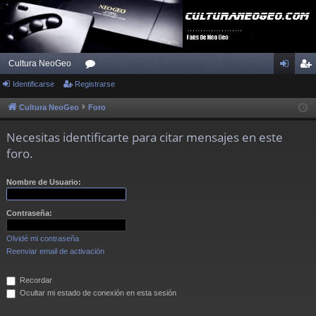
Cultura NeoGeo
Identificarse
Registrarse
or
de
eg
os
nti
ist
Cultura NeoGeo
Foro
fic
ra
Necesitas identificarte para citar mensajes en este
ar
rs
foro.
se
e
Nombre de Usuario:
Contraseña:
Olvidé mi contraseña
Reenviar email de activación
Recordar
Ocultar mi estado de conexión en esta sesión