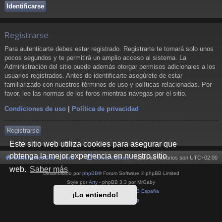
Registrarse
Para autenticarte debes estar registrado. Registrarte te tomará solo unos
pocos segundos y te permitirá un amplio acceso al sistema. La
Administración del sitio puede además otorgar permisos adicionales a los
usuarios registrados. Antes de identificarte asegúrete de estar
familiarizado con nuestros términos de uso y políticas relacionadas. Por
favor, lee las normas de los foros mientras navegas por el sitio.
Condiciones de uso
|
Política de privacidad
Registrarse
Este sitio web utiliza cookies para asegurar que
obtenga la mejor experiencia en nuestro sitio
Cultura NeoGeo
Foro
Borrar cookies
Todos los horarios son
UTC+02:00
web.
Saber más
Desarrollado por
phpBB
® Forum Software © phpBB Limited
Style por
Arty
- phpBB 3.3 por MrGaby
Traducción al español por
phpBB España
¡Lo entiendo!
Privacidad
|
Condiciones