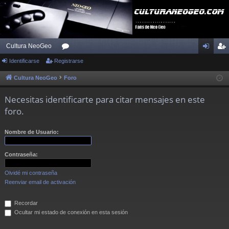
Cultura NeoGeo
Identificarse
Registrarse
or
de
eg
os
nti
ist
Cultura NeoGeo
Foro
fic
ra
Necesitas identificarte para citar mensajes en este
ar
rs
foro.
se
e
Nombre de Usuario:
Contraseña:
Olvidé mi contraseña
Reenviar email de activación
Recordar
Ocultar mi estado de conexión en esta sesión