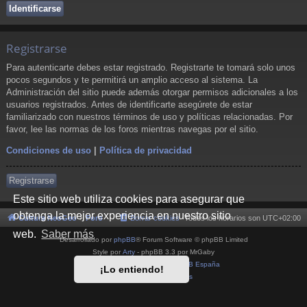
Registrarse
Para autenticarte debes estar registrado. Registrarte te tomará solo unos
pocos segundos y te permitirá un amplio acceso al sistema. La
Administración del sitio puede además otorgar permisos adicionales a los
usuarios registrados. Antes de identificarte asegúrete de estar
familiarizado con nuestros términos de uso y políticas relacionadas. Por
favor, lee las normas de los foros mientras navegas por el sitio.
Condiciones de uso
|
Política de privacidad
Registrarse
Este sitio web utiliza cookies para asegurar que
obtenga la mejor experiencia en nuestro sitio
Cultura NeoGeo
Foro
Borrar cookies
Todos los horarios son
UTC+02:00
web.
Saber más
Desarrollado por
phpBB
® Forum Software © phpBB Limited
Style por
Arty
- phpBB 3.3 por MrGaby
Traducción al español por
phpBB España
¡Lo entiendo!
Privacidad
|
Condiciones