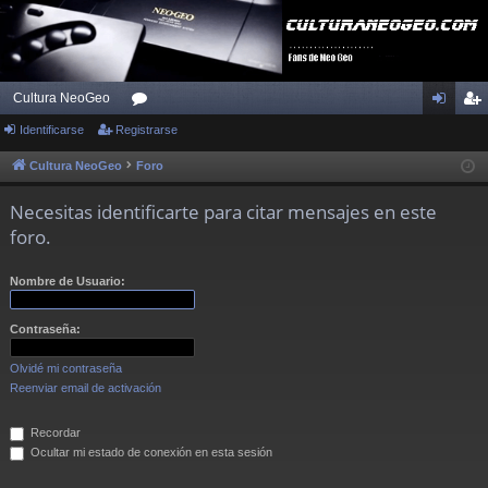
Cultura NeoGeo
Identificarse
Registrarse
or
de
eg
os
nti
ist
Cultura NeoGeo
Foro
fic
ra
Necesitas identificarte para citar mensajes en este
ar
rs
foro.
se
e
Nombre de Usuario:
Contraseña:
Olvidé mi contraseña
Reenviar email de activación
Recordar
Ocultar mi estado de conexión en esta sesión