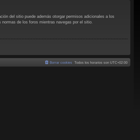
ación del sitio puede además otorgar permisos adicionales a los
as normas de los foros mientras navegas por el sitio.
Borrar cookies
Todos los horarios son
UTC+02:00