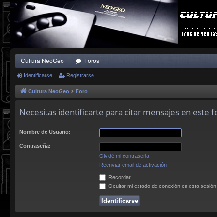
Cultura NeoGeo
Foros
Identificarse
Registrarse
Cultura NeoGeo
Foro
Necesitas identificarte para citar mensajes en este f
Nombre de Usuario:
Contraseña:
Olvidé mi contraseña
Reenviar email de activación
Recordar
Ocultar mi estado de conexión en esta sesión