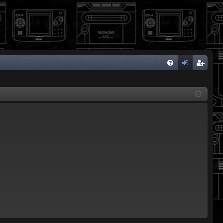
FA
de
eg
Q
nti
ist
fic
ra
ar
rs
se
e