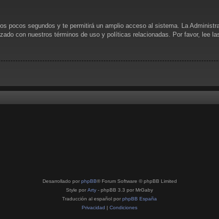
unos pocos segundos y te permitirá un amplio acceso al sistema. La Administr
rizado con nuestros términos de uso y políticas relacionadas. Por favor, lee l
Desarrollado por
phpBB
® Forum Software © phpBB Limited
Style por
Arty
- phpBB 3.3 por MrGaby
Traducción al español por
phpBB España
Privacidad
|
Condiciones