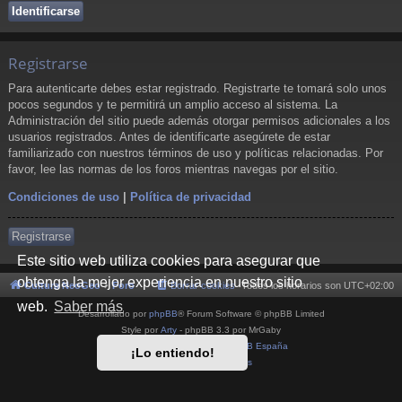
Registrarse
Para autenticarte debes estar registrado. Registrarte te tomará solo unos
pocos segundos y te permitirá un amplio acceso al sistema. La
Administración del sitio puede además otorgar permisos adicionales a los
usuarios registrados. Antes de identificarte asegúrete de estar
familiarizado con nuestros términos de uso y políticas relacionadas. Por
favor, lee las normas de los foros mientras navegas por el sitio.
Condiciones de uso
|
Política de privacidad
Registrarse
Este sitio web utiliza cookies para asegurar que
obtenga la mejor experiencia en nuestro sitio
Cultura NeoGeo
Foro
Borrar cookies
Todos los horarios son
UTC+02:00
web.
Saber más
Desarrollado por
phpBB
® Forum Software © phpBB Limited
Style por
Arty
- phpBB 3.3 por MrGaby
Traducción al español por
phpBB España
¡Lo entiendo!
Privacidad
|
Condiciones