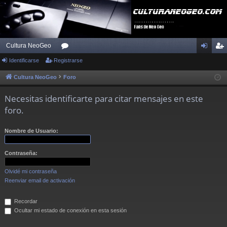
Cultura NeoGeo
Identificarse
Registrarse
or
de
eg
os
nti
ist
Cultura NeoGeo
Foro
fic
ra
Necesitas identificarte para citar mensajes en este
ar
rs
foro.
se
e
Nombre de Usuario:
Contraseña:
Olvidé mi contraseña
Reenviar email de activación
Recordar
Ocultar mi estado de conexión en esta sesión