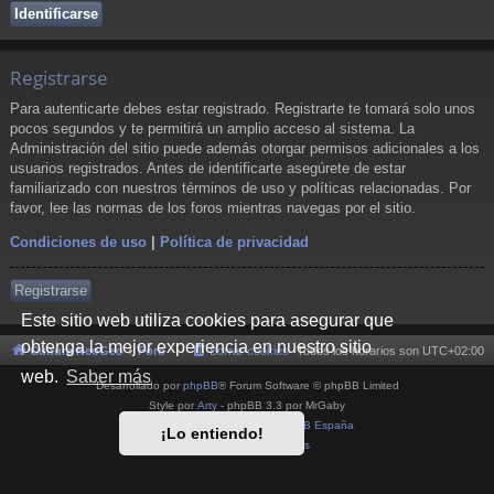
Registrarse
Para autenticarte debes estar registrado. Registrarte te tomará solo unos
pocos segundos y te permitirá un amplio acceso al sistema. La
Administración del sitio puede además otorgar permisos adicionales a los
usuarios registrados. Antes de identificarte asegúrete de estar
familiarizado con nuestros términos de uso y políticas relacionadas. Por
favor, lee las normas de los foros mientras navegas por el sitio.
Condiciones de uso
|
Política de privacidad
Registrarse
Este sitio web utiliza cookies para asegurar que
obtenga la mejor experiencia en nuestro sitio
Cultura NeoGeo
Foro
Borrar cookies
Todos los horarios son
UTC+02:00
web.
Saber más
Desarrollado por
phpBB
® Forum Software © phpBB Limited
Style por
Arty
- phpBB 3.3 por MrGaby
Traducción al español por
phpBB España
¡Lo entiendo!
Privacidad
|
Condiciones