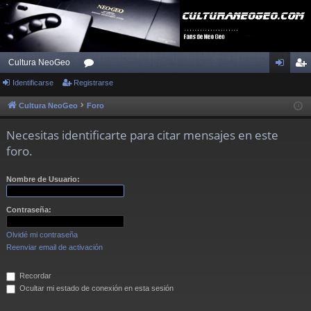
Cultura NeoGeo
Identificarse
Registrarse
or
de
eg
os
nti
ist
Cultura NeoGeo
Foro
fic
ra
Necesitas identificarte para citar mensajes en este
ar
rs
foro.
se
e
Nombre de Usuario:
Contraseña:
Olvidé mi contraseña
Reenviar email de activación
Recordar
Ocultar mi estado de conexión en esta sesión