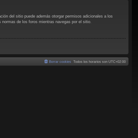
ación del sitio puede además otorgar permisos adicionales a los
as normas de los foros mientras navegas por el sitio.
Borrar cookies
Todos los horarios son
UTC+02:00