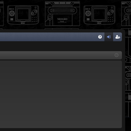
FA
de
eg
Q
nti
ist
fic
ra
ar
rs
se
e