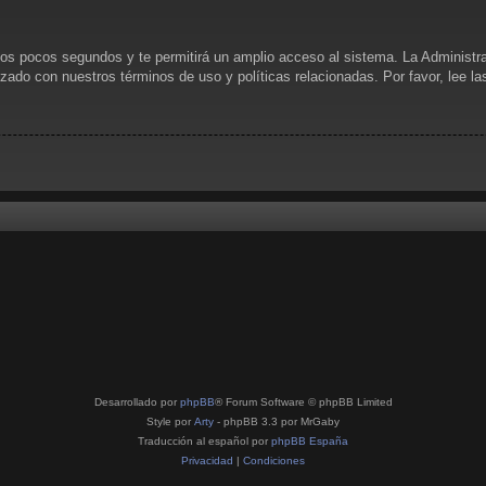
unos pocos segundos y te permitirá un amplio acceso al sistema. La Administr
rizado con nuestros términos de uso y políticas relacionadas. Por favor, lee l
Desarrollado por
phpBB
® Forum Software © phpBB Limited
Style por
Arty
- phpBB 3.3 por MrGaby
Traducción al español por
phpBB España
Privacidad
|
Condiciones