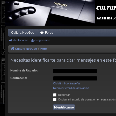
Cultura NeoGeo
Foros
Identificarse
Registrarse
Cultura NeoGeo
Foro
Necesitas identificarte para citar mensajes en este f
Nombre de Usuario:
Contraseña:
Olvidé mi contraseña
Reenviar email de activación
Recordar
Ocultar mi estado de conexión en esta sesión