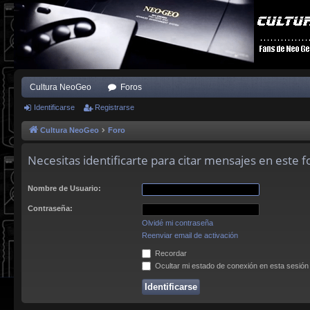
Cultura NeoGeo
Foros
Identificarse
Registrarse
Cultura NeoGeo
Foro
Necesitas identificarte para citar mensajes en este f
Nombre de Usuario:
Contraseña:
Olvidé mi contraseña
Reenviar email de activación
Recordar
Ocultar mi estado de conexión en esta sesión