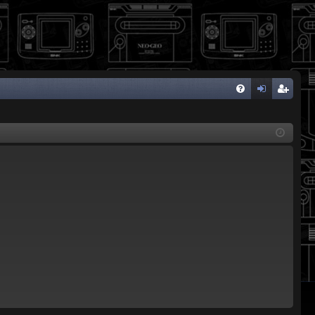
FA
de
eg
Q
nti
ist
fic
ra
ar
rs
se
e