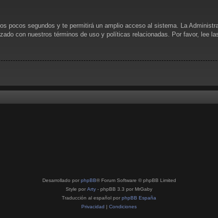
unos pocos segundos y te permitirá un amplio acceso al sistema. La Administr
rizado con nuestros términos de uso y políticas relacionadas. Por favor, lee l
Desarrollado por
phpBB
® Forum Software © phpBB Limited
Style por
Arty
- phpBB 3.3 por MrGaby
Traducción al español por
phpBB España
Privacidad
|
Condiciones