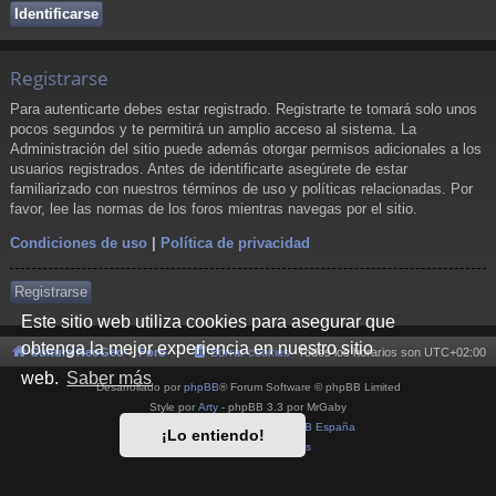
Registrarse
Para autenticarte debes estar registrado. Registrarte te tomará solo unos
pocos segundos y te permitirá un amplio acceso al sistema. La
Administración del sitio puede además otorgar permisos adicionales a los
usuarios registrados. Antes de identificarte asegúrete de estar
familiarizado con nuestros términos de uso y políticas relacionadas. Por
favor, lee las normas de los foros mientras navegas por el sitio.
Condiciones de uso
|
Política de privacidad
Registrarse
Este sitio web utiliza cookies para asegurar que
obtenga la mejor experiencia en nuestro sitio
Cultura NeoGeo
Foro
Borrar cookies
Todos los horarios son
UTC+02:00
web.
Saber más
Desarrollado por
phpBB
® Forum Software © phpBB Limited
Style por
Arty
- phpBB 3.3 por MrGaby
Traducción al español por
phpBB España
¡Lo entiendo!
Privacidad
|
Condiciones