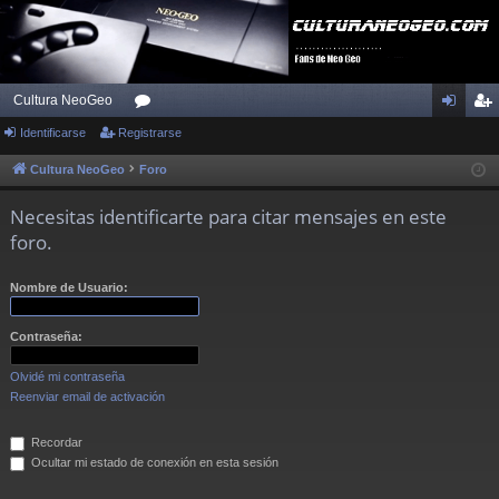
Cultura NeoGeo
Identificarse
Registrarse
or
de
eg
os
nti
ist
Cultura NeoGeo
Foro
fic
ra
Necesitas identificarte para citar mensajes en este
ar
rs
foro.
se
e
Nombre de Usuario:
Contraseña:
Olvidé mi contraseña
Reenviar email de activación
Recordar
Ocultar mi estado de conexión en esta sesión