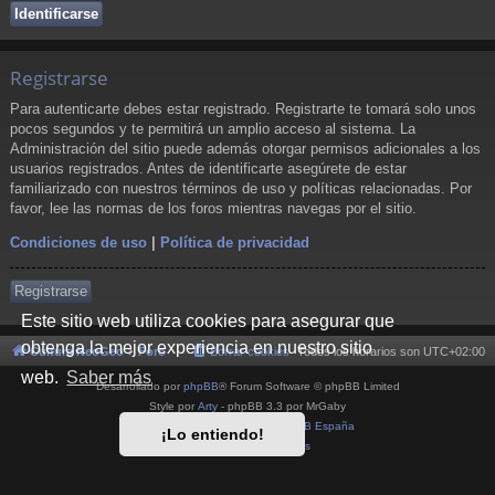
Registrarse
Para autenticarte debes estar registrado. Registrarte te tomará solo unos
pocos segundos y te permitirá un amplio acceso al sistema. La
Administración del sitio puede además otorgar permisos adicionales a los
usuarios registrados. Antes de identificarte asegúrete de estar
familiarizado con nuestros términos de uso y políticas relacionadas. Por
favor, lee las normas de los foros mientras navegas por el sitio.
Condiciones de uso
|
Política de privacidad
Registrarse
Este sitio web utiliza cookies para asegurar que
obtenga la mejor experiencia en nuestro sitio
Cultura NeoGeo
Foro
Borrar cookies
Todos los horarios son
UTC+02:00
web.
Saber más
Desarrollado por
phpBB
® Forum Software © phpBB Limited
Style por
Arty
- phpBB 3.3 por MrGaby
Traducción al español por
phpBB España
¡Lo entiendo!
Privacidad
|
Condiciones