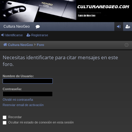
Cultura NeoGeo
Identificarse
Registrarse
or
de
eg
os
nti
ist
Cultura NeoGeo
Foro
fic
ra
Necesitas identificarte para citar mensajes en este
ar
rs
foro.
se
e
Nombre de Usuario:
Contraseña:
Olvidé mi contraseña
Reenviar email de activación
Recordar
Ocultar mi estado de conexión en esta sesión