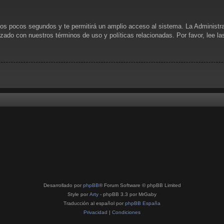
unos pocos segundos y te permitirá un amplio acceso al sistema. La Administr
rizado con nuestros términos de uso y políticas relacionadas. Por favor, lee l
Desarrollado por
phpBB
® Forum Software © phpBB Limited
Style por
Arty
- phpBB 3.3 por MrGaby
Traducción al español por
phpBB España
Privacidad
|
Condiciones