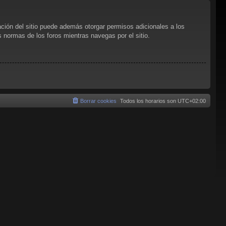
ación del sitio puede además otorgar permisos adicionales a los
as normas de los foros mientras navegas por el sitio.
Borrar cookies
Todos los horarios son
UTC+02:00