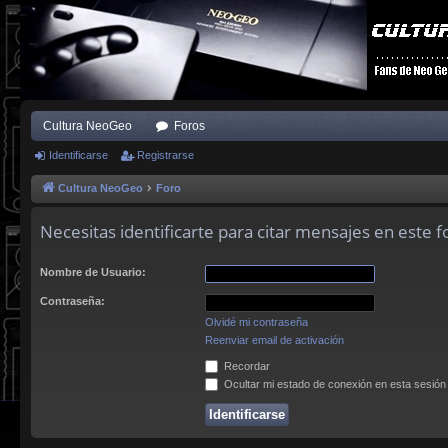
Cultura NeoGeo
Foros
Identificarse
Registrarse
Cultura NeoGeo
Foro
Necesitas identificarte para citar mensajes en este f
Nombre de Usuario:
Contraseña:
Olvidé mi contraseña
Reenviar email de activación
Recordar
Ocultar mi estado de conexión en esta sesión