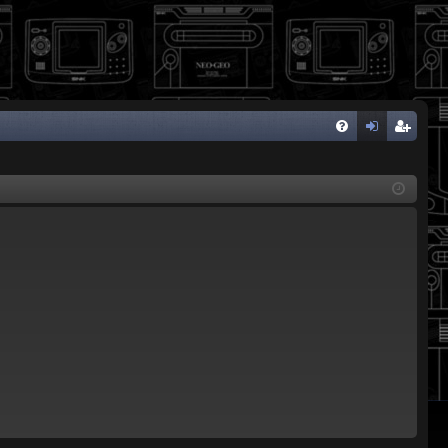
FA
de
eg
Q
nti
ist
fic
ra
ar
rs
se
e