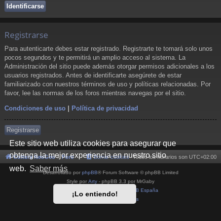
Registrarse
Para autenticarte debes estar registrado. Registrarte te tomará solo unos
pocos segundos y te permitirá un amplio acceso al sistema. La
Administración del sitio puede además otorgar permisos adicionales a los
usuarios registrados. Antes de identificarte asegúrete de estar
familiarizado con nuestros términos de uso y políticas relacionadas. Por
favor, lee las normas de los foros mientras navegas por el sitio.
Condiciones de uso
|
Política de privacidad
Registrarse
Este sitio web utiliza cookies para asegurar que
obtenga la mejor experiencia en nuestro sitio
Cultura NeoGeo
Foro
Borrar cookies
Todos los horarios son
UTC+02:00
web.
Saber más
Desarrollado por
phpBB
® Forum Software © phpBB Limited
Style por
Arty
- phpBB 3.3 por MrGaby
Traducción al español por
phpBB España
¡Lo entiendo!
Privacidad
|
Condiciones