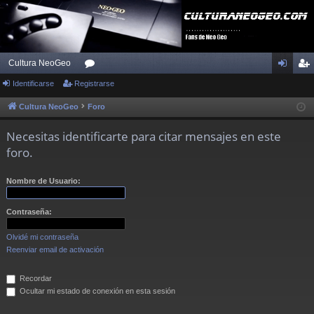
Cultura NeoGeo
Identificarse
Registrarse
or
de
eg
os
nti
ist
Cultura NeoGeo
Foro
fic
ra
Necesitas identificarte para citar mensajes en este
ar
rs
foro.
se
e
Nombre de Usuario:
Contraseña:
Olvidé mi contraseña
Reenviar email de activación
Recordar
Ocultar mi estado de conexión en esta sesión