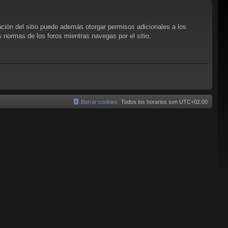
ación del sitio puede además otorgar permisos adicionales a los
as normas de los foros mientras navegas por el sitio.
Borrar cookies
Todos los horarios son
UTC+02:00