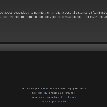
unos pocos segundos y te permitirá un amplio acceso al sistema. La Administr
rizado con nuestros términos de uso y políticas relacionadas. Por favor, lee l
Desarrollado por
phpBB
® Forum Software © phpBB Limited
Style por
Arty
- phpBB 3.3 por MrGaby
Traducción al español por
phpBB España
Privacidad
|
Condiciones