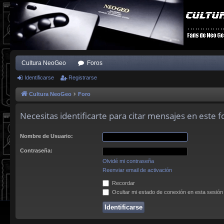
Cultura NeoGeo
Foros
Identificarse
Registrarse
Cultura NeoGeo
Foro
Necesitas identificarte para citar mensajes en este f
Nombre de Usuario:
Contraseña:
Olvidé mi contraseña
Reenviar email de activación
Recordar
Ocultar mi estado de conexión en esta sesión