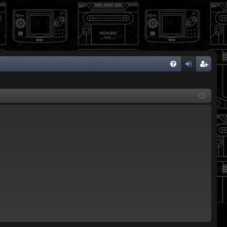
FA
de
eg
Q
nti
ist
fic
ra
ar
rs
se
e