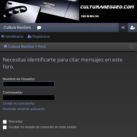
Cultura NeoGeo
Identificarse
Registrarse
or
de
eg
os
nti
ist
Cultura NeoGeo
Foro
fic
ra
Necesitas identificarte para citar mensajes en este
ar
rs
foro.
se
e
Nombre de Usuario:
Contraseña:
Olvidé mi contraseña
Reenviar email de activación
Recordar
Ocultar mi estado de conexión en esta sesión