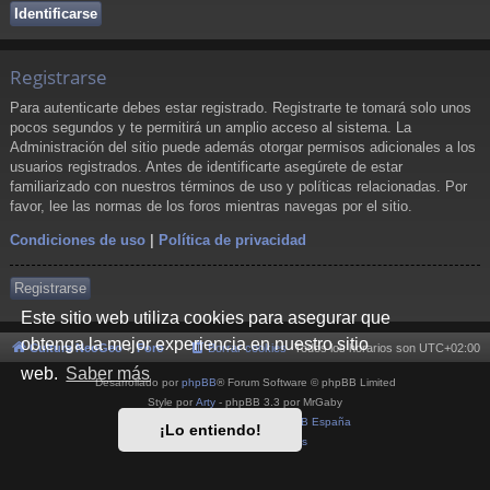
Registrarse
Para autenticarte debes estar registrado. Registrarte te tomará solo unos
pocos segundos y te permitirá un amplio acceso al sistema. La
Administración del sitio puede además otorgar permisos adicionales a los
usuarios registrados. Antes de identificarte asegúrete de estar
familiarizado con nuestros términos de uso y políticas relacionadas. Por
favor, lee las normas de los foros mientras navegas por el sitio.
Condiciones de uso
|
Política de privacidad
Registrarse
Este sitio web utiliza cookies para asegurar que
obtenga la mejor experiencia en nuestro sitio
Cultura NeoGeo
Foro
Borrar cookies
Todos los horarios son
UTC+02:00
web.
Saber más
Desarrollado por
phpBB
® Forum Software © phpBB Limited
Style por
Arty
- phpBB 3.3 por MrGaby
Traducción al español por
phpBB España
¡Lo entiendo!
Privacidad
|
Condiciones