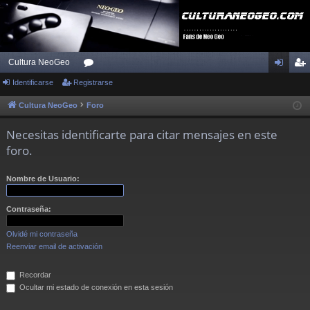
Cultura NeoGeo
Identificarse
Registrarse
or
de
eg
os
nti
ist
Cultura NeoGeo
Foro
fic
ra
Necesitas identificarte para citar mensajes en este
ar
rs
foro.
se
e
Nombre de Usuario:
Contraseña:
Olvidé mi contraseña
Reenviar email de activación
Recordar
Ocultar mi estado de conexión en esta sesión