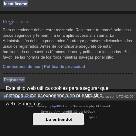
Registrarse
Para autenticarte debes estar registrado. Registrarte te tomará solo unos
pocos segundos y te permitirá un amplio acceso al sistema. La
Administración del sitio puede además otorgar permisos adicionales a los
usuarios registrados. Antes de identificarte asegúrete de estar
familiarizado con nuestros términos de uso y políticas relacionadas. Por
favor, lee las normas de los foros mientras navegas por el sitio.
Condiciones de uso
|
Política de privacidad
Registrarse
Este sitio web utiliza cookies para asegurar que
obtenga la mejor experiencia en nuestro sitio
Cultura NeoGeo
Foro
Borrar cookies
Todos los horarios son
UTC+02:00
web.
Saber más
Desarrollado por
phpBB
® Forum Software © phpBB Limited
Style por
Arty
- phpBB 3.3 por MrGaby
Traducción al español por
phpBB España
¡Lo entiendo!
Privacidad
|
Condiciones