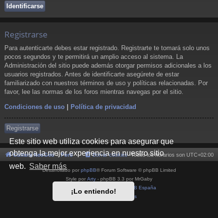
Registrarse
Para autenticarte debes estar registrado. Registrarte te tomará solo unos
pocos segundos y te permitirá un amplio acceso al sistema. La
Administración del sitio puede además otorgar permisos adicionales a los
usuarios registrados. Antes de identificarte asegúrete de estar
familiarizado con nuestros términos de uso y políticas relacionadas. Por
favor, lee las normas de los foros mientras navegas por el sitio.
Condiciones de uso
|
Política de privacidad
Registrarse
Este sitio web utiliza cookies para asegurar que
obtenga la mejor experiencia en nuestro sitio
Cultura NeoGeo
Foro
Borrar cookies
Todos los horarios son
UTC+02:00
web.
Saber más
Desarrollado por
phpBB
® Forum Software © phpBB Limited
Style por
Arty
- phpBB 3.3 por MrGaby
Traducción al español por
phpBB España
¡Lo entiendo!
Privacidad
|
Condiciones