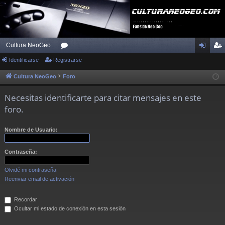
Cultura NeoGeo
Identificarse
Registrarse
or
de
eg
os
nti
ist
Cultura NeoGeo
Foro
fic
ra
Necesitas identificarte para citar mensajes en este
ar
rs
foro.
se
e
Nombre de Usuario:
Contraseña:
Olvidé mi contraseña
Reenviar email de activación
Recordar
Ocultar mi estado de conexión en esta sesión