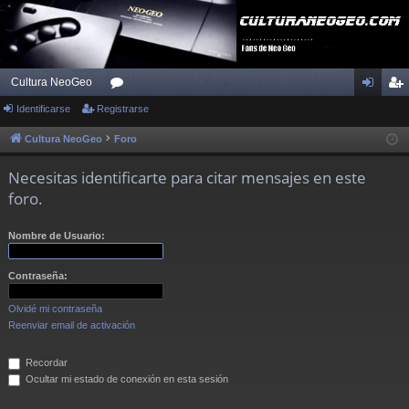
Cultura NeoGeo
Identificarse
Registrarse
or
de
eg
os
nti
ist
Cultura NeoGeo
Foro
fic
ra
Necesitas identificarte para citar mensajes en este
ar
rs
foro.
se
e
Nombre de Usuario:
Contraseña:
Olvidé mi contraseña
Reenviar email de activación
Recordar
Ocultar mi estado de conexión en esta sesión