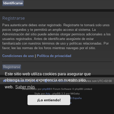
Registrarse
Para autenticarte debes estar registrado. Registrarte te tomará solo unos
pocos segundos y te permitirá un amplio acceso al sistema. La
Administración del sitio puede además otorgar permisos adicionales a los
usuarios registrados. Antes de identificarte asegúrete de estar
familiarizado con nuestros términos de uso y políticas relacionadas. Por
favor, lee las normas de los foros mientras navegas por el sitio.
Condiciones de uso
|
Política de privacidad
Registrarse
Este sitio web utiliza cookies para asegurar que
obtenga la mejor experiencia en nuestro sitio
Cultura NeoGeo
Foro
Borrar cookies
Todos los horarios son
UTC+02:00
web.
Saber más
Desarrollado por
phpBB
® Forum Software © phpBB Limited
Style por
Arty
- phpBB 3.3 por MrGaby
Traducción al español por
phpBB España
¡Lo entiendo!
Privacidad
|
Condiciones