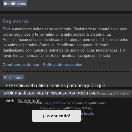
Registrarse
Para autenticarte debes estar registrado. Registrarte te tomará solo unos
pocos segundos y te permitirá un amplio acceso al sistema. La
Administración del sitio puede además otorgar permisos adicionales a los
usuarios registrados. Antes de identificarte asegúrete de estar
familiarizado con nuestros términos de uso y políticas relacionadas. Por
favor, lee las normas de los foros mientras navegas por el sitio.
Condiciones de uso
|
Política de privacidad
Registrarse
Este sitio web utiliza cookies para asegurar que
obtenga la mejor experiencia en nuestro sitio
Cultura NeoGeo
Foro
Borrar cookies
Todos los horarios son
UTC+02:00
web.
Saber más
Desarrollado por
phpBB
® Forum Software © phpBB Limited
Style por
Arty
- phpBB 3.3 por MrGaby
Traducción al español por
phpBB España
¡Lo entiendo!
Privacidad
|
Condiciones