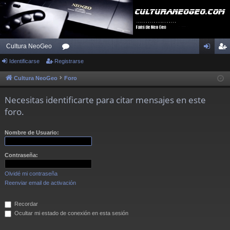
Cultura NeoGeo
Identificarse
Registrarse
or
de
eg
os
nti
ist
Cultura NeoGeo
Foro
fic
ra
Necesitas identificarte para citar mensajes en este
ar
rs
foro.
se
e
Nombre de Usuario:
Contraseña:
Olvidé mi contraseña
Reenviar email de activación
Recordar
Ocultar mi estado de conexión en esta sesión