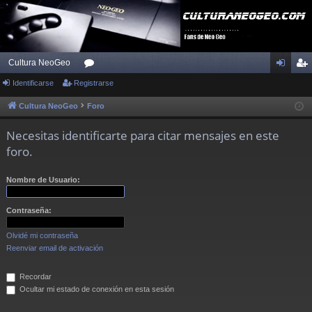
Cultura NeoGeo
Identificarse
Registrarse
or
de
eg
os
nti
ist
Cultura NeoGeo
Foro
fic
ra
Necesitas identificarte para citar mensajes en este
ar
rs
foro.
se
e
Nombre de Usuario:
Contraseña:
Olvidé mi contraseña
Reenviar email de activación
Recordar
Ocultar mi estado de conexión en esta sesión