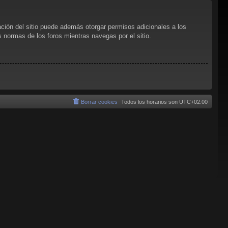
ación del sitio puede además otorgar permisos adicionales a los
as normas de los foros mientras navegas por el sitio.
Borrar cookies
Todos los horarios son
UTC+02:00