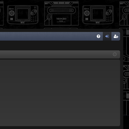
FA
de
eg
Q
nti
ist
fic
ra
ar
rs
se
e