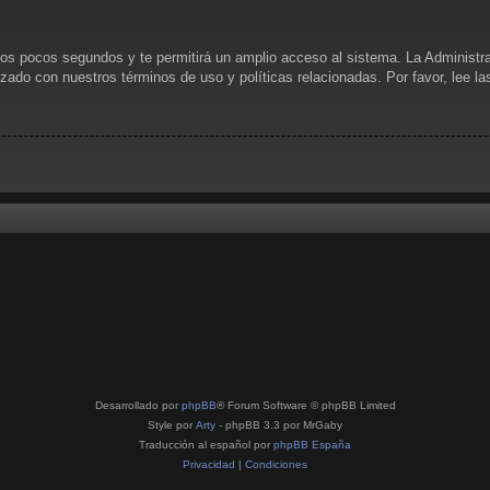
unos pocos segundos y te permitirá un amplio acceso al sistema. La Administr
rizado con nuestros términos de uso y políticas relacionadas. Por favor, lee l
Desarrollado por
phpBB
® Forum Software © phpBB Limited
Style por
Arty
- phpBB 3.3 por MrGaby
Traducción al español por
phpBB España
Privacidad
|
Condiciones