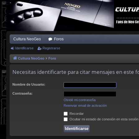
Cultura NeoGeo
Foros
Identificarse
Registrarse
Cultura NeoGeo
Foro
Necesitas identificarte para citar mensajes en este f
Nombre de Usuario:
Contraseña:
Olvidé mi contraseña
Reenviar email de activación
Recordar
Ocultar mi estado de conexión en esta sesión