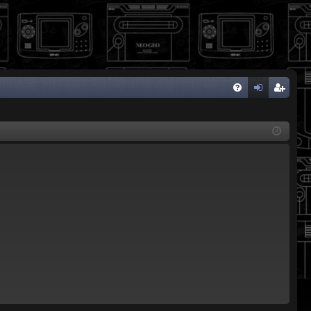
FA
de
eg
Q
nti
ist
fic
ra
ar
rs
se
e