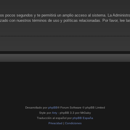
unos pocos segundos y te permitirá un amplio acceso al sistema. La Administr
rizado con nuestros términos de uso y políticas relacionadas. Por favor, lee l
Desarrollado por
phpBB
® Forum Software © phpBB Limited
Style por
Arty
- phpBB 3.3 por MrGaby
Traducción al español por
phpBB España
Privacidad
|
Condiciones