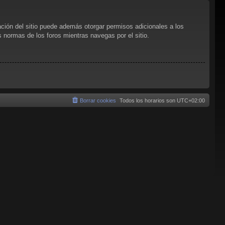
ación del sitio puede además otorgar permisos adicionales a los
as normas de los foros mientras navegas por el sitio.
Borrar cookies
Todos los horarios son
UTC+02:00