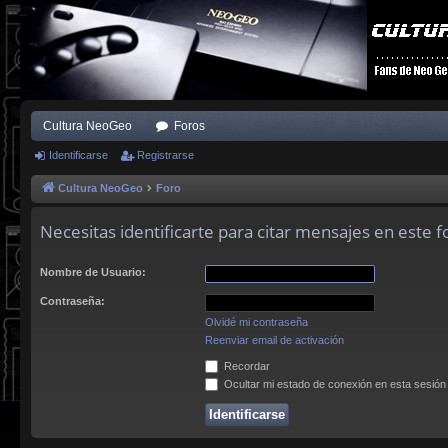
Cultura NeoGeo
Foros
Identificarse
Registrarse
Cultura NeoGeo
Foro
Necesitas identificarte para citar mensajes en este f
Nombre de Usuario:
Contraseña:
Olvidé mi contraseña
Reenviar email de activación
Recordar
Ocultar mi estado de conexión en esta sesión