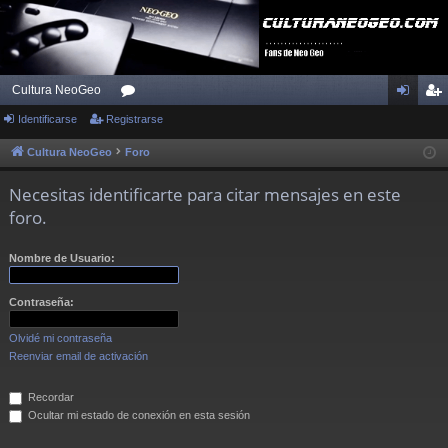
Cultura NeoGeo
Identificarse
Registrarse
or
de
eg
os
nti
ist
Cultura NeoGeo
Foro
fic
ra
Necesitas identificarte para citar mensajes en este
ar
rs
foro.
se
e
Nombre de Usuario:
Contraseña:
Olvidé mi contraseña
Reenviar email de activación
Recordar
Ocultar mi estado de conexión en esta sesión