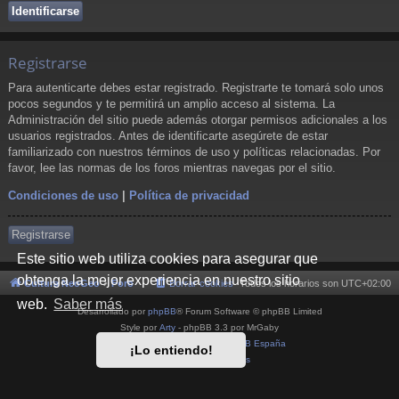
Registrarse
Para autenticarte debes estar registrado. Registrarte te tomará solo unos
pocos segundos y te permitirá un amplio acceso al sistema. La
Administración del sitio puede además otorgar permisos adicionales a los
usuarios registrados. Antes de identificarte asegúrete de estar
familiarizado con nuestros términos de uso y políticas relacionadas. Por
favor, lee las normas de los foros mientras navegas por el sitio.
Condiciones de uso
|
Política de privacidad
Registrarse
Este sitio web utiliza cookies para asegurar que
obtenga la mejor experiencia en nuestro sitio
Cultura NeoGeo
Foro
Borrar cookies
Todos los horarios son
UTC+02:00
web.
Saber más
Desarrollado por
phpBB
® Forum Software © phpBB Limited
Style por
Arty
- phpBB 3.3 por MrGaby
Traducción al español por
phpBB España
¡Lo entiendo!
Privacidad
|
Condiciones