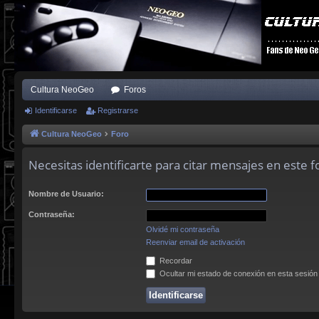
Cultura NeoGeo
Foros
Identificarse
Registrarse
Cultura NeoGeo
Foro
Necesitas identificarte para citar mensajes en este f
Nombre de Usuario:
Contraseña:
Olvidé mi contraseña
Reenviar email de activación
Recordar
Ocultar mi estado de conexión en esta sesión