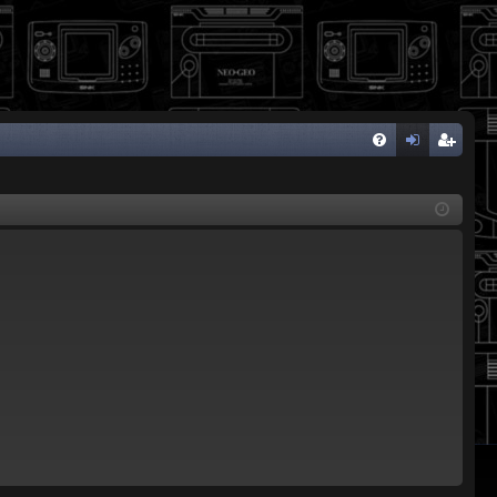
FA
de
eg
Q
nti
ist
fic
ra
ar
rs
se
e