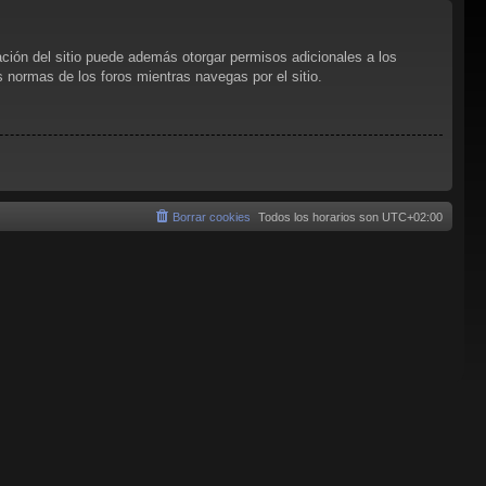
ación del sitio puede además otorgar permisos adicionales a los
as normas de los foros mientras navegas por el sitio.
Borrar cookies
Todos los horarios son
UTC+02:00