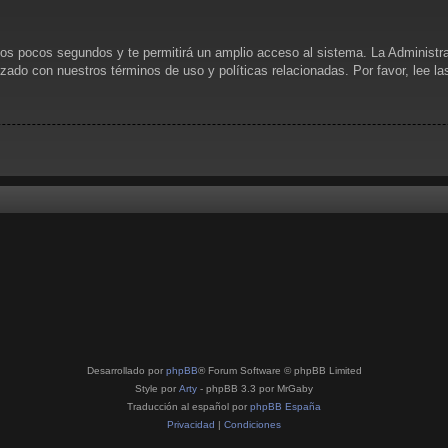
unos pocos segundos y te permitirá un amplio acceso al sistema. La Administr
rizado con nuestros términos de uso y políticas relacionadas. Por favor, lee l
Desarrollado por
phpBB
® Forum Software © phpBB Limited
Style por
Arty
- phpBB 3.3 por MrGaby
Traducción al español por
phpBB España
Privacidad
|
Condiciones