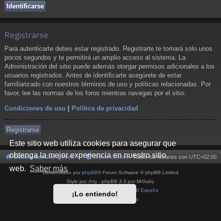
Registrarse
Para autenticarte debes estar registrado. Registrarte te tomará solo unos
pocos segundos y te permitirá un amplio acceso al sistema. La
Administración del sitio puede además otorgar permisos adicionales a los
usuarios registrados. Antes de identificarte asegúrete de estar
familiarizado con nuestros términos de uso y políticas relacionadas. Por
favor, lee las normas de los foros mientras navegas por el sitio.
Condiciones de uso
|
Política de privacidad
Registrarse
Este sitio web utiliza cookies para asegurar que
obtenga la mejor experiencia en nuestro sitio
Cultura NeoGeo
Foro
Borrar cookies
Todos los horarios son
UTC+02:00
web.
Saber más
Desarrollado por
phpBB
® Forum Software © phpBB Limited
Style por
Arty
- phpBB 3.3 por MrGaby
Traducción al español por
phpBB España
¡Lo entiendo!
Privacidad
|
Condiciones