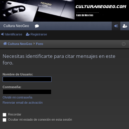
Cultura NeoGeo
Identificarse
Registrarse
or
de
eg
os
nti
ist
Cultura NeoGeo
Foro
fic
ra
Necesitas identificarte para citar mensajes en este
ar
rs
foro.
se
e
Nombre de Usuario:
Contraseña:
Olvidé mi contraseña
Reenviar email de activación
Recordar
Ocultar mi estado de conexión en esta sesión