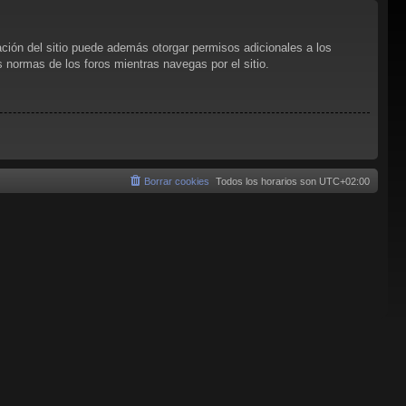
ación del sitio puede además otorgar permisos adicionales a los
as normas de los foros mientras navegas por el sitio.
Borrar cookies
Todos los horarios son
UTC+02:00