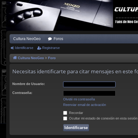
Cultura NeoGeo
Foros
Identificarse
Registrarse
Cultura NeoGeo
Foro
Necesitas identificarte para citar mensajes en este f
Nombre de Usuario:
Contraseña:
Olvidé mi contraseña
Reenviar email de activación
Recordar
Ocultar mi estado de conexión en esta sesión