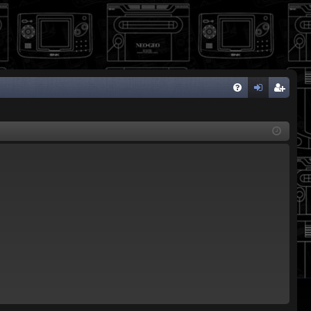
FA
de
eg
Q
nti
ist
fic
ra
ar
rs
se
e