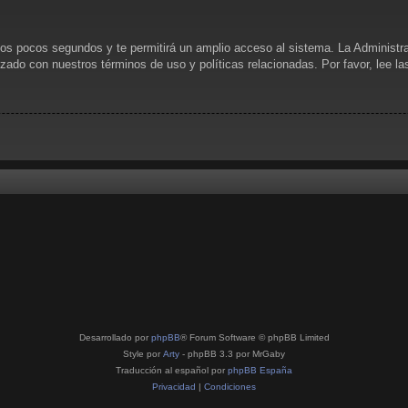
unos pocos segundos y te permitirá un amplio acceso al sistema. La Administr
rizado con nuestros términos de uso y políticas relacionadas. Por favor, lee l
Desarrollado por
phpBB
® Forum Software © phpBB Limited
Style por
Arty
- phpBB 3.3 por MrGaby
Traducción al español por
phpBB España
Privacidad
|
Condiciones