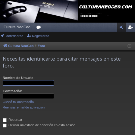
Cultura NeoGeo
Identificarse
Registrarse
or
de
eg
os
nti
ist
Cultura NeoGeo
Foro
fic
ra
Necesitas identificarte para citar mensajes en este
ar
rs
foro.
se
e
Nombre de Usuario:
Contraseña:
Olvidé mi contraseña
Reenviar email de activación
Recordar
Ocultar mi estado de conexión en esta sesión