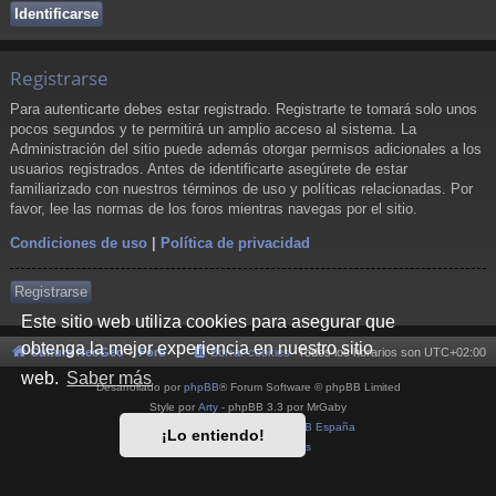
Registrarse
Para autenticarte debes estar registrado. Registrarte te tomará solo unos
pocos segundos y te permitirá un amplio acceso al sistema. La
Administración del sitio puede además otorgar permisos adicionales a los
usuarios registrados. Antes de identificarte asegúrete de estar
familiarizado con nuestros términos de uso y políticas relacionadas. Por
favor, lee las normas de los foros mientras navegas por el sitio.
Condiciones de uso
|
Política de privacidad
Registrarse
Este sitio web utiliza cookies para asegurar que
obtenga la mejor experiencia en nuestro sitio
Cultura NeoGeo
Foro
Borrar cookies
Todos los horarios son
UTC+02:00
web.
Saber más
Desarrollado por
phpBB
® Forum Software © phpBB Limited
Style por
Arty
- phpBB 3.3 por MrGaby
Traducción al español por
phpBB España
¡Lo entiendo!
Privacidad
|
Condiciones