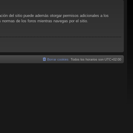
ación del sitio puede además otorgar permisos adicionales a los
as normas de los foros mientras navegas por el sitio.
Borrar cookies
Todos los horarios son
UTC+02:00