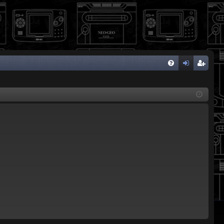
FA
de
eg
Q
nti
ist
fic
ra
ar
rs
se
e