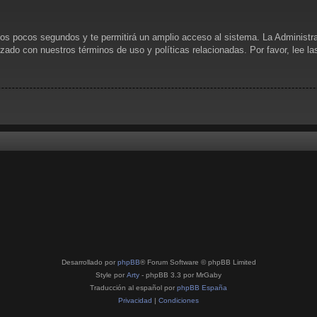
unos pocos segundos y te permitirá un amplio acceso al sistema. La Administr
rizado con nuestros términos de uso y políticas relacionadas. Por favor, lee l
Desarrollado por
phpBB
® Forum Software © phpBB Limited
Style por
Arty
- phpBB 3.3 por MrGaby
Traducción al español por
phpBB España
Privacidad
|
Condiciones