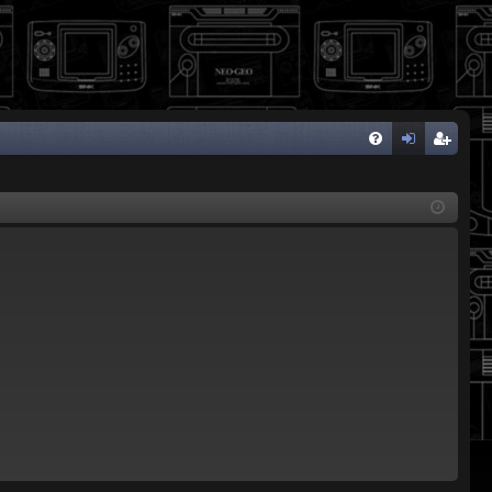
FA
de
eg
Q
nti
ist
fic
ra
ar
rs
se
e