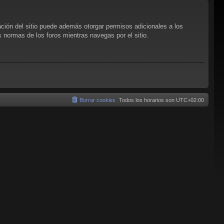
ación del sitio puede además otorgar permisos adicionales a los
as normas de los foros mientras navegas por el sitio.
Borrar cookies
Todos los horarios son
UTC+02:00