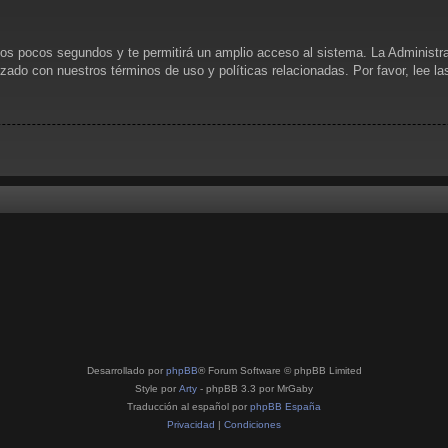
unos pocos segundos y te permitirá un amplio acceso al sistema. La Administr
rizado con nuestros términos de uso y políticas relacionadas. Por favor, lee l
Desarrollado por
phpBB
® Forum Software © phpBB Limited
Style por
Arty
- phpBB 3.3 por MrGaby
Traducción al español por
phpBB España
Privacidad
|
Condiciones