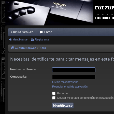
Cultura NeoGeo
Foros
Identificarse
Registrarse
Cultura NeoGeo
Foro
Necesitas identificarte para citar mensajes en este f
Nombre de Usuario:
Contraseña:
Olvidé mi contraseña
Reenviar email de activación
Recordar
Ocultar mi estado de conexión en esta sesión