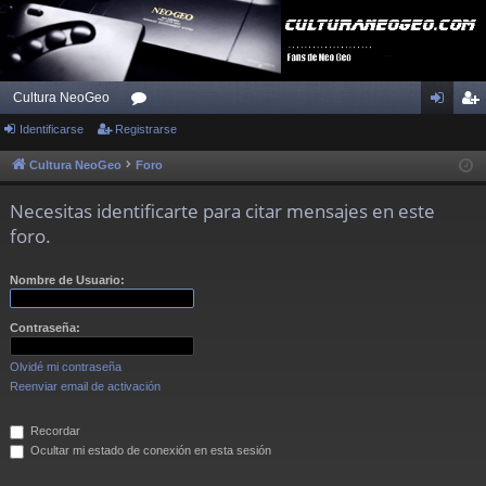
Cultura NeoGeo
Identificarse
Registrarse
or
de
eg
os
nti
ist
Cultura NeoGeo
Foro
fic
ra
Necesitas identificarte para citar mensajes en este
ar
rs
foro.
se
e
Nombre de Usuario:
Contraseña:
Olvidé mi contraseña
Reenviar email de activación
Recordar
Ocultar mi estado de conexión en esta sesión