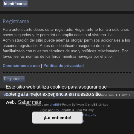
Registrarse
Para autenticarte debes estar registrado. Registrarte te tomará solo unos
pocos segundos y te permitirá un amplio acceso al sistema. La
Administración del sitio puede además otorgar permisos adicionales a los
usuarios registrados. Antes de identificarte asegúrete de estar
familiarizado con nuestros términos de uso y políticas relacionadas. Por
favor, lee las normas de los foros mientras navegas por el sitio.
Condiciones de uso
|
Política de privacidad
Registrarse
Este sitio web utiliza cookies para asegurar que
obtenga la mejor experiencia en nuestro sitio
Cultura NeoGeo
Foro
Borrar cookies
Todos los horarios son
UTC+02:00
web.
Saber más
Desarrollado por
phpBB
® Forum Software © phpBB Limited
Style por
Arty
- phpBB 3.3 por MrGaby
Traducción al español por
phpBB España
¡Lo entiendo!
Privacidad
|
Condiciones