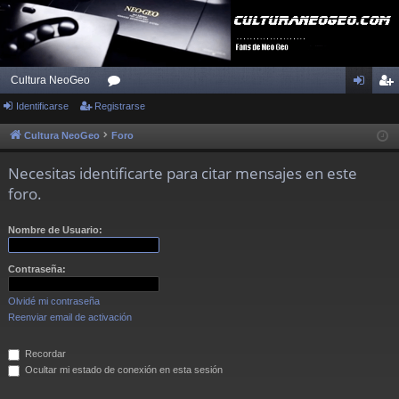
Cultura NeoGeo
Identificarse
Registrarse
or
de
eg
os
nti
ist
Cultura NeoGeo
Foro
fic
ra
Necesitas identificarte para citar mensajes en este
ar
rs
foro.
se
e
Nombre de Usuario:
Contraseña:
Olvidé mi contraseña
Reenviar email de activación
Recordar
Ocultar mi estado de conexión en esta sesión