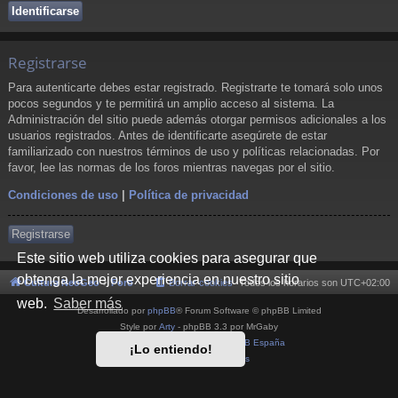
Registrarse
Para autenticarte debes estar registrado. Registrarte te tomará solo unos
pocos segundos y te permitirá un amplio acceso al sistema. La
Administración del sitio puede además otorgar permisos adicionales a los
usuarios registrados. Antes de identificarte asegúrete de estar
familiarizado con nuestros términos de uso y políticas relacionadas. Por
favor, lee las normas de los foros mientras navegas por el sitio.
Condiciones de uso
|
Política de privacidad
Registrarse
Este sitio web utiliza cookies para asegurar que
obtenga la mejor experiencia en nuestro sitio
Cultura NeoGeo
Foro
Borrar cookies
Todos los horarios son
UTC+02:00
web.
Saber más
Desarrollado por
phpBB
® Forum Software © phpBB Limited
Style por
Arty
- phpBB 3.3 por MrGaby
Traducción al español por
phpBB España
¡Lo entiendo!
Privacidad
|
Condiciones