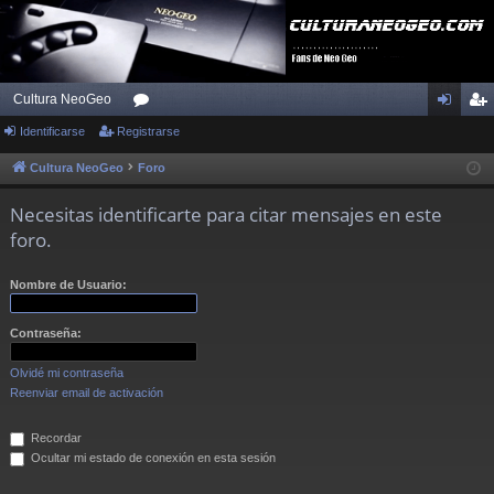
Cultura NeoGeo
Identificarse
Registrarse
or
de
eg
os
nti
ist
Cultura NeoGeo
Foro
fic
ra
Necesitas identificarte para citar mensajes en este
ar
rs
foro.
se
e
Nombre de Usuario:
Contraseña:
Olvidé mi contraseña
Reenviar email de activación
Recordar
Ocultar mi estado de conexión en esta sesión