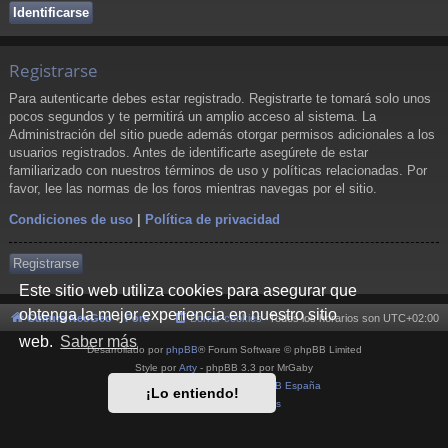
Registrarse
Para autenticarte debes estar registrado. Registrarte te tomará solo unos
pocos segundos y te permitirá un amplio acceso al sistema. La
Administración del sitio puede además otorgar permisos adicionales a los
usuarios registrados. Antes de identificarte asegúrete de estar
familiarizado con nuestros términos de uso y políticas relacionadas. Por
favor, lee las normas de los foros mientras navegas por el sitio.
Condiciones de uso
|
Política de privacidad
Registrarse
Este sitio web utiliza cookies para asegurar que
obtenga la mejor experiencia en nuestro sitio
Cultura NeoGeo
Foro
Borrar cookies
Todos los horarios son
UTC+02:00
web.
Saber más
Desarrollado por
phpBB
® Forum Software © phpBB Limited
Style por
Arty
- phpBB 3.3 por MrGaby
Traducción al español por
phpBB España
¡Lo entiendo!
Privacidad
|
Condiciones