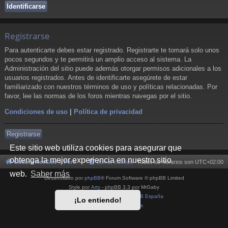
Registrarse
Para autenticarte debes estar registrado. Registrarte te tomará solo unos
pocos segundos y te permitirá un amplio acceso al sistema. La
Administración del sitio puede además otorgar permisos adicionales a los
usuarios registrados. Antes de identificarte asegúrete de estar
familiarizado con nuestros términos de uso y políticas relacionadas. Por
favor, lee las normas de los foros mientras navegas por el sitio.
Condiciones de uso
|
Política de privacidad
Registrarse
Este sitio web utiliza cookies para asegurar que
obtenga la mejor experiencia en nuestro sitio
Cultura NeoGeo
Foro
Borrar cookies
Todos los horarios son
UTC+02:00
web.
Saber más
Desarrollado por
phpBB
® Forum Software © phpBB Limited
Style por
Arty
- phpBB 3.3 por MrGaby
Traducción al español por
phpBB España
¡Lo entiendo!
Privacidad
|
Condiciones