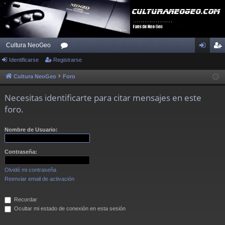
Cultura NeoGeo
Identificarse
Registrarse
or
de
eg
os
nti
ist
Cultura NeoGeo
Foro
fic
ra
Necesitas identificarte para citar mensajes en este
ar
rs
foro.
se
e
Nombre de Usuario:
Contraseña:
Olvidé mi contraseña
Reenviar email de activación
Recordar
Ocultar mi estado de conexión en esta sesión