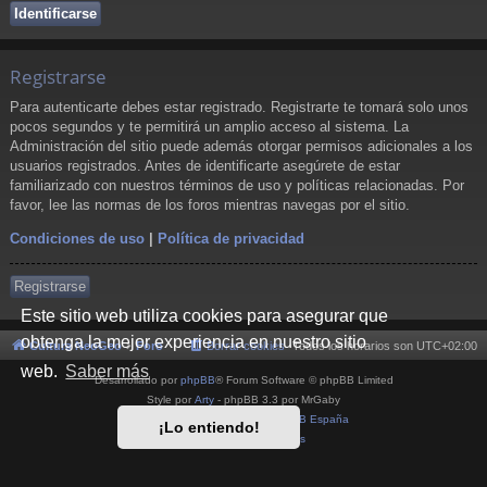
Registrarse
Para autenticarte debes estar registrado. Registrarte te tomará solo unos
pocos segundos y te permitirá un amplio acceso al sistema. La
Administración del sitio puede además otorgar permisos adicionales a los
usuarios registrados. Antes de identificarte asegúrete de estar
familiarizado con nuestros términos de uso y políticas relacionadas. Por
favor, lee las normas de los foros mientras navegas por el sitio.
Condiciones de uso
|
Política de privacidad
Registrarse
Este sitio web utiliza cookies para asegurar que
obtenga la mejor experiencia en nuestro sitio
Cultura NeoGeo
Foro
Borrar cookies
Todos los horarios son
UTC+02:00
web.
Saber más
Desarrollado por
phpBB
® Forum Software © phpBB Limited
Style por
Arty
- phpBB 3.3 por MrGaby
Traducción al español por
phpBB España
¡Lo entiendo!
Privacidad
|
Condiciones