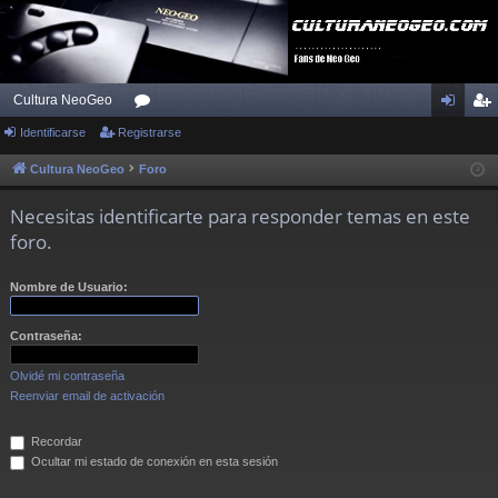
Cultura NeoGeo
Identificarse
Registrarse
or
de
eg
os
nti
ist
Cultura NeoGeo
Foro
fic
ra
Necesitas identificarte para responder temas en este
ar
rs
foro.
se
e
Nombre de Usuario:
Contraseña:
Olvidé mi contraseña
Reenviar email de activación
Recordar
Ocultar mi estado de conexión en esta sesión