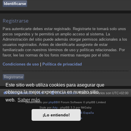
Registrarse
Para autenticarte debes estar registrado. Registrarte te tomará solo unos
pocos segundos y te permitirá un amplio acceso al sistema. La
Administración del sitio puede además otorgar permisos adicionales a los
usuarios registrados. Antes de identificarte asegúrete de estar
familiarizado con nuestros términos de uso y políticas relacionadas. Por
favor, lee las normas de los foros mientras navegas por el sitio.
Condiciones de uso
|
Política de privacidad
Registrarse
Este sitio web utiliza cookies para asegurar que
obtenga la mejor experiencia en nuestro sitio
Cultura NeoGeo
Foro
Borrar cookies
Todos los horarios son
UTC+02:00
web.
Saber más
Desarrollado por
phpBB
® Forum Software © phpBB Limited
Style por
Arty
- phpBB 3.3 por MrGaby
Traducción al español por
phpBB España
¡Lo entiendo!
Privacidad
|
Condiciones