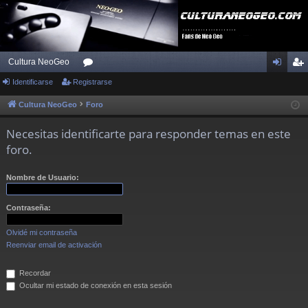
Cultura NeoGeo
Identificarse
Registrarse
or
de
eg
os
nti
ist
Cultura NeoGeo
Foro
fic
ra
Necesitas identificarte para responder temas en este
ar
rs
foro.
se
e
Nombre de Usuario:
Contraseña:
Olvidé mi contraseña
Reenviar email de activación
Recordar
Ocultar mi estado de conexión en esta sesión