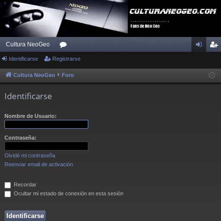
Cultura NeoGeo
Identificarse
Registrarse
or
de
eg
os
nti
ist
Cultura NeoGeo
Foro
fic
ra
Identificarse
ar
rs
Nombre de Usuario:
se
e
Contraseña:
Olvidé mi contraseña
Reenviar email de activación
Recordar
Ocultar mi estado de conexión en esta sesión