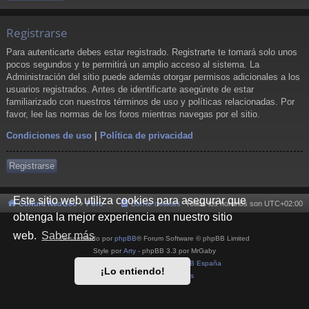
Registrarse
Para autenticarte debes estar registrado. Registrarte te tomará solo unos
pocos segundos y te permitirá un amplio acceso al sistema. La
Administración del sitio puede además otorgar permisos adicionales a los
usuarios registrados. Antes de identificarte asegúrete de estar
familiarizado con nuestros términos de uso y políticas relacionadas. Por
favor, lee las normas de los foros mientras navegas por el sitio.
Condiciones de uso
|
Política de privacidad
Registrarse
Este sitio web utiliza cookies para asegurar que
Cultura NeoGeo
Foro
Borrar cookies
Todos los horarios son
UTC+02:00
obtenga la mejor experiencia en nuestro sitio
web.
Saber más
Desarrollado por
phpBB
® Forum Software © phpBB Limited
Style por
Arty
- phpBB 3.3 por MrGaby
Traducción al español por
phpBB España
¡Lo entiendo!
Privacidad
|
Condiciones