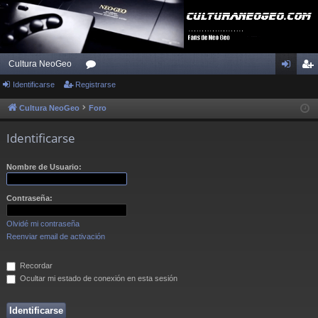
Cultura NeoGeo
Identificarse
Registrarse
or
de
eg
os
nti
ist
Cultura NeoGeo
Foro
fic
ra
Identificarse
ar
rs
Nombre de Usuario:
se
e
Contraseña:
Olvidé mi contraseña
Reenviar email de activación
Recordar
Ocultar mi estado de conexión en esta sesión