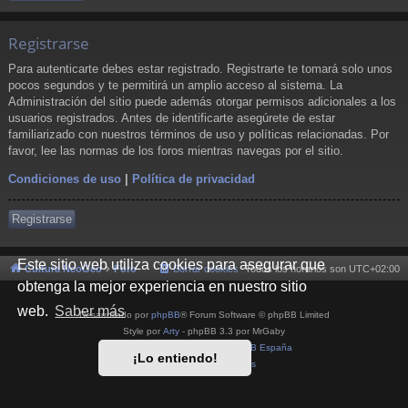
Registrarse
Para autenticarte debes estar registrado. Registrarte te tomará solo unos
pocos segundos y te permitirá un amplio acceso al sistema. La
Administración del sitio puede además otorgar permisos adicionales a los
usuarios registrados. Antes de identificarte asegúrete de estar
familiarizado con nuestros términos de uso y políticas relacionadas. Por
favor, lee las normas de los foros mientras navegas por el sitio.
Condiciones de uso
|
Política de privacidad
Registrarse
Este sitio web utiliza cookies para asegurar que
Cultura NeoGeo
Foro
Borrar cookies
Todos los horarios son
UTC+02:00
obtenga la mejor experiencia en nuestro sitio
web.
Saber más
Desarrollado por
phpBB
® Forum Software © phpBB Limited
Style por
Arty
- phpBB 3.3 por MrGaby
Traducción al español por
phpBB España
¡Lo entiendo!
Privacidad
|
Condiciones