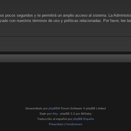
unos pocos segundos y te permitirá un amplio acceso al sistema. La Administr
rizado con nuestros términos de uso y políticas relacionadas. Por favor, lee l
Desarrollado por
phpBB
® Forum Software © phpBB Limited
Style por
Arty
- phpBB 3.3 por MrGaby
Traducción al español por
phpBB España
Privacidad
|
Condiciones