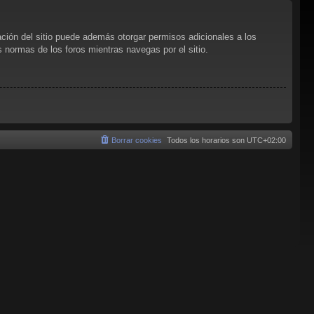
ación del sitio puede además otorgar permisos adicionales a los
as normas de los foros mientras navegas por el sitio.
Borrar cookies
Todos los horarios son
UTC+02:00