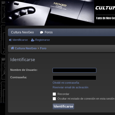
Cultura NeoGeo
Foros
Identificarse
Registrarse
Cultura NeoGeo
Foro
Identificarse
Nombre de Usuario:
Contraseña:
Olvidé mi contraseña
Reenviar email de activación
Recordar
Ocultar mi estado de conexión en esta sesión