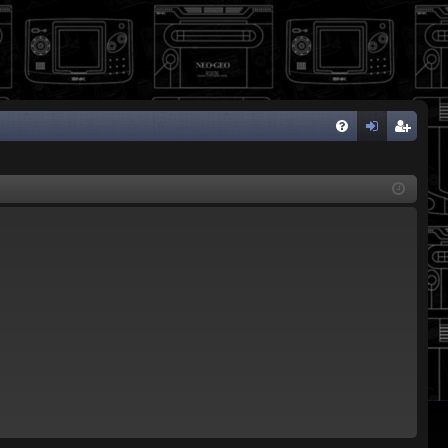
FA
de
eg
Q
nti
ist
fic
ra
ar
rs
se
e