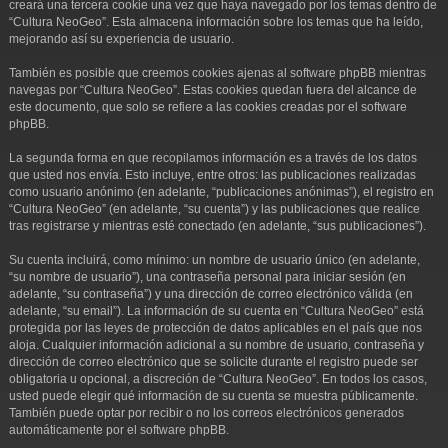
creará una tercera cookie una vez que haya navegado por los temas dentro de
“Cultura NeoGeo”. Esta almacena información sobre los temas que ha leído,
mejorando así su experiencia de usuario.
También es posible que creemos cookies ajenas al software phpBB mientras
navegas por “Cultura NeoGeo”. Estas cookies quedan fuera del alcance de
este documento, que solo se refiere a las cookies creadas por el software
phpBB.
La segunda forma en que recopilamos información es a través de los datos
que usted nos envía. Esto incluye, entre otros: las publicaciones realizadas
como usuario anónimo (en adelante, “publicaciones anónimas”), el registro en
“Cultura NeoGeo” (en adelante, “su cuenta”) y las publicaciones que realice
tras registrarse y mientras esté conectado (en adelante, “sus publicaciones”).
Su cuenta incluirá, como mínimo: un nombre de usuario único (en adelante,
“su nombre de usuario”), una contraseña personal para iniciar sesión (en
adelante, “su contraseña”) y una dirección de correo electrónico válida (en
adelante, “su email”). La información de su cuenta en “Cultura NeoGeo” está
protegida por las leyes de protección de datos aplicables en el país que nos
aloja. Cualquier información adicional a su nombre de usuario, contraseña y
dirección de correo electrónico que se solicite durante el registro puede ser
obligatoria u opcional, a discreción de “Cultura NeoGeo”. En todos los casos,
usted puede elegir qué información de su cuenta se muestra públicamente.
También puede optar por recibir o no los correos electrónicos generados
automáticamente por el software phpBB.