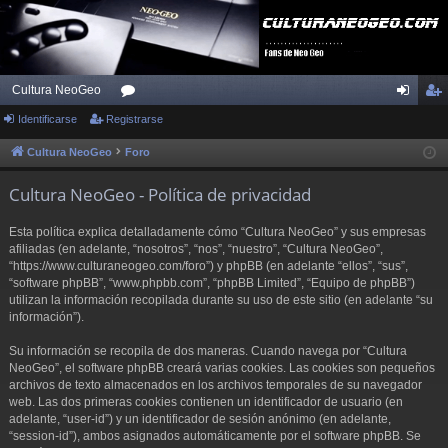
Cultura NeoGeo
Identificarse
Registrarse
or
de
eg
os
nti
ist
Cultura NeoGeo
Foro
fic
ra
Cultura NeoGeo - Política de privacidad
ar
rs
Esta política explica detalladamente cómo “Cultura NeoGeo” y sus empresas
se
e
afiliadas (en adelante, “nosotros”, “nos”, “nuestro”, “Cultura NeoGeo”,
“https://www.culturaneogeo.com/foro”) y phpBB (en adelante “ellos”, “sus”,
“software phpBB”, “www.phpbb.com”, “phpBB Limited”, “Equipo de phpBB”)
utilizan la información recopilada durante su uso de este sitio (en adelante “su
información”).
Su información se recopila de dos maneras. Cuando navega por “Cultura
NeoGeo”, el software phpBB creará varias cookies. Las cookies son pequeños
archivos de texto almacenados en los archivos temporales de su navegador
web. Las dos primeras cookies contienen un identificador de usuario (en
adelante, “user-id”) y un identificador de sesión anónimo (en adelante,
“session-id”), ambos asignados automáticamente por el software phpBB. Se