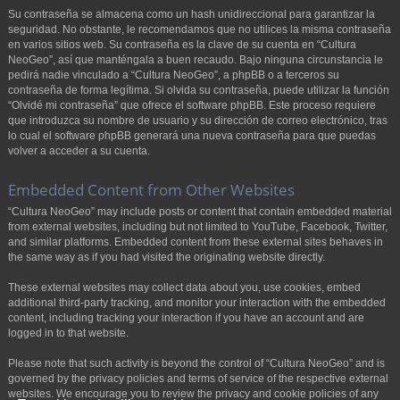
Su contraseña se almacena como un hash unidireccional para garantizar la
seguridad. No obstante, le recomendamos que no utilices la misma contraseña
en varios sitios web. Su contraseña es la clave de su cuenta en “Cultura
NeoGeo”, así que manténgala a buen recaudo. Bajo ninguna circunstancia le
pedirá nadie vinculado a “Cultura NeoGeo”, a phpBB o a terceros su
contraseña de forma legítima. Si olvida su contraseña, puede utilizar la función
“Olvidé mi contraseña” que ofrece el software phpBB. Este proceso requiere
que introduzca su nombre de usuario y su dirección de correo electrónico, tras
lo cual el software phpBB generará una nueva contraseña para que puedas
volver a acceder a su cuenta.
Embedded Content from Other Websites
“Cultura NeoGeo” may include posts or content that contain embedded material
from external websites, including but not limited to YouTube, Facebook, Twitter,
and similar platforms. Embedded content from these external sites behaves in
the same way as if you had visited the originating website directly.
These external websites may collect data about you, use cookies, embed
additional third-party tracking, and monitor your interaction with the embedded
content, including tracking your interaction if you have an account and are
logged in to that website.
Please note that such activity is beyond the control of “Cultura NeoGeo” and is
governed by the privacy policies and terms of service of the respective external
websites. We encourage you to review the privacy and cookie policies of any