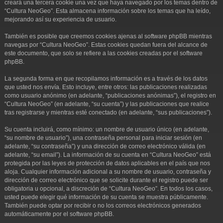
creará una tercera cookie una vez que haya navegado por los temas dentro de
“Cultura NeoGeo”. Esta almacena información sobre los temas que ha leído,
mejorando así su experiencia de usuario.
También es posible que creemos cookies ajenas al software phpBB mientras
navegas por “Cultura NeoGeo”. Estas cookies quedan fuera del alcance de
este documento, que solo se refiere a las cookies creadas por el software
phpBB.
La segunda forma en que recopilamos información es a través de los datos
que usted nos envía. Esto incluye, entre otros: las publicaciones realizadas
como usuario anónimo (en adelante, “publicaciones anónimas”), el registro en
“Cultura NeoGeo” (en adelante, “su cuenta”) y las publicaciones que realice
tras registrarse y mientras esté conectado (en adelante, “sus publicaciones”).
Su cuenta incluirá, como mínimo: un nombre de usuario único (en adelante,
“su nombre de usuario”), una contraseña personal para iniciar sesión (en
adelante, “su contraseña”) y una dirección de correo electrónico válida (en
adelante, “su email”). La información de su cuenta en “Cultura NeoGeo” está
protegida por las leyes de protección de datos aplicables en el país que nos
aloja. Cualquier información adicional a su nombre de usuario, contraseña y
dirección de correo electrónico que se solicite durante el registro puede ser
obligatoria u opcional, a discreción de “Cultura NeoGeo”. En todos los casos,
usted puede elegir qué información de su cuenta se muestra públicamente.
También puede optar por recibir o no los correos electrónicos generados
automáticamente por el software phpBB.