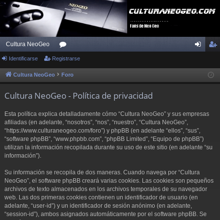
Cultura NeoGeo
Identificarse
Registrarse
or
de
eg
os
nti
ist
Cultura NeoGeo
Foro
fic
ra
Cultura NeoGeo - Política de privacidad
ar
rs
Esta política explica detalladamente cómo “Cultura NeoGeo” y sus empresas
se
e
afiliadas (en adelante, “nosotros”, “nos”, “nuestro”, “Cultura NeoGeo”,
“https://www.culturaneogeo.com/foro”) y phpBB (en adelante “ellos”, “sus”,
“software phpBB”, “www.phpbb.com”, “phpBB Limited”, “Equipo de phpBB”)
utilizan la información recopilada durante su uso de este sitio (en adelante “su
información”).
Su información se recopila de dos maneras. Cuando navega por “Cultura
NeoGeo”, el software phpBB creará varias cookies. Las cookies son pequeños
archivos de texto almacenados en los archivos temporales de su navegador
web. Las dos primeras cookies contienen un identificador de usuario (en
adelante, “user-id”) y un identificador de sesión anónimo (en adelante,
“session-id”), ambos asignados automáticamente por el software phpBB. Se