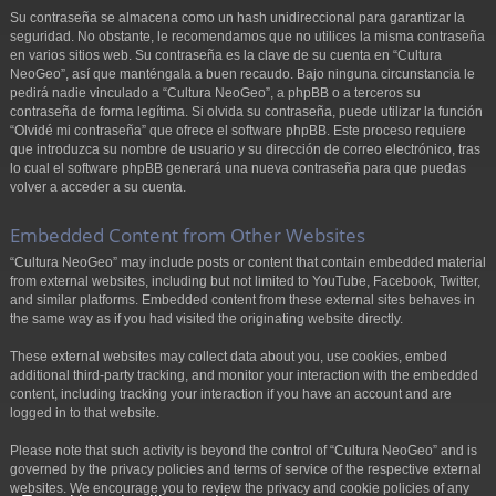
Su contraseña se almacena como un hash unidireccional para garantizar la
seguridad. No obstante, le recomendamos que no utilices la misma contraseña
en varios sitios web. Su contraseña es la clave de su cuenta en “Cultura
NeoGeo”, así que manténgala a buen recaudo. Bajo ninguna circunstancia le
pedirá nadie vinculado a “Cultura NeoGeo”, a phpBB o a terceros su
contraseña de forma legítima. Si olvida su contraseña, puede utilizar la función
“Olvidé mi contraseña” que ofrece el software phpBB. Este proceso requiere
que introduzca su nombre de usuario y su dirección de correo electrónico, tras
lo cual el software phpBB generará una nueva contraseña para que puedas
volver a acceder a su cuenta.
Embedded Content from Other Websites
“Cultura NeoGeo” may include posts or content that contain embedded material
from external websites, including but not limited to YouTube, Facebook, Twitter,
and similar platforms. Embedded content from these external sites behaves in
the same way as if you had visited the originating website directly.
These external websites may collect data about you, use cookies, embed
additional third-party tracking, and monitor your interaction with the embedded
content, including tracking your interaction if you have an account and are
logged in to that website.
Please note that such activity is beyond the control of “Cultura NeoGeo” and is
governed by the privacy policies and terms of service of the respective external
websites. We encourage you to review the privacy and cookie policies of any