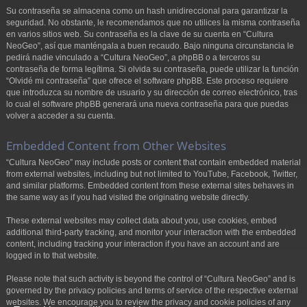
Su contraseña se almacena como un hash unidireccional para garantizar la
seguridad. No obstante, le recomendamos que no utilices la misma contraseña
en varios sitios web. Su contraseña es la clave de su cuenta en “Cultura
NeoGeo”, así que manténgala a buen recaudo. Bajo ninguna circunstancia le
pedirá nadie vinculado a “Cultura NeoGeo”, a phpBB o a terceros su
contraseña de forma legítima. Si olvida su contraseña, puede utilizar la función
“Olvidé mi contraseña” que ofrece el software phpBB. Este proceso requiere
que introduzca su nombre de usuario y su dirección de correo electrónico, tras
lo cual el software phpBB generará una nueva contraseña para que puedas
volver a acceder a su cuenta.
Embedded Content from Other Websites
“Cultura NeoGeo” may include posts or content that contain embedded material
from external websites, including but not limited to YouTube, Facebook, Twitter,
and similar platforms. Embedded content from these external sites behaves in
the same way as if you had visited the originating website directly.
These external websites may collect data about you, use cookies, embed
additional third-party tracking, and monitor your interaction with the embedded
content, including tracking your interaction if you have an account and are
logged in to that website.
Please note that such activity is beyond the control of “Cultura NeoGeo” and is
governed by the privacy policies and terms of service of the respective external
websites. We encourage you to review the privacy and cookie policies of any