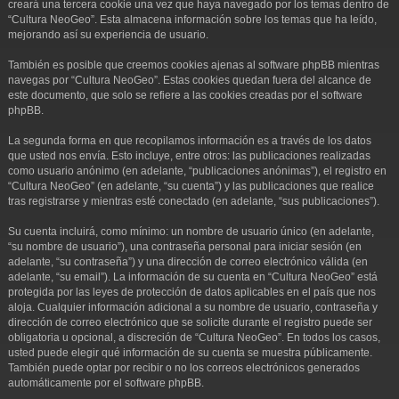
creará una tercera cookie una vez que haya navegado por los temas dentro de
“Cultura NeoGeo”. Esta almacena información sobre los temas que ha leído,
mejorando así su experiencia de usuario.
También es posible que creemos cookies ajenas al software phpBB mientras
navegas por “Cultura NeoGeo”. Estas cookies quedan fuera del alcance de
este documento, que solo se refiere a las cookies creadas por el software
phpBB.
La segunda forma en que recopilamos información es a través de los datos
que usted nos envía. Esto incluye, entre otros: las publicaciones realizadas
como usuario anónimo (en adelante, “publicaciones anónimas”), el registro en
“Cultura NeoGeo” (en adelante, “su cuenta”) y las publicaciones que realice
tras registrarse y mientras esté conectado (en adelante, “sus publicaciones”).
Su cuenta incluirá, como mínimo: un nombre de usuario único (en adelante,
“su nombre de usuario”), una contraseña personal para iniciar sesión (en
adelante, “su contraseña”) y una dirección de correo electrónico válida (en
adelante, “su email”). La información de su cuenta en “Cultura NeoGeo” está
protegida por las leyes de protección de datos aplicables en el país que nos
aloja. Cualquier información adicional a su nombre de usuario, contraseña y
dirección de correo electrónico que se solicite durante el registro puede ser
obligatoria u opcional, a discreción de “Cultura NeoGeo”. En todos los casos,
usted puede elegir qué información de su cuenta se muestra públicamente.
También puede optar por recibir o no los correos electrónicos generados
automáticamente por el software phpBB.