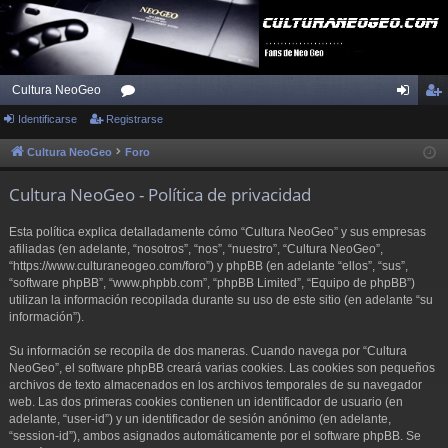
Cultura NeoGeo
Identificarse
Registrarse
or
de
eg
os
nti
ist
Cultura NeoGeo
Foro
fic
ra
Cultura NeoGeo - Política de privacidad
ar
rs
Esta política explica detalladamente cómo “Cultura NeoGeo” y sus empresas
se
e
afiliadas (en adelante, “nosotros”, “nos”, “nuestro”, “Cultura NeoGeo”,
“https://www.culturaneogeo.com/foro”) y phpBB (en adelante “ellos”, “sus”,
“software phpBB”, “www.phpbb.com”, “phpBB Limited”, “Equipo de phpBB”)
utilizan la información recopilada durante su uso de este sitio (en adelante “su
información”).
Su información se recopila de dos maneras. Cuando navega por “Cultura
NeoGeo”, el software phpBB creará varias cookies. Las cookies son pequeños
archivos de texto almacenados en los archivos temporales de su navegador
web. Las dos primeras cookies contienen un identificador de usuario (en
adelante, “user-id”) y un identificador de sesión anónimo (en adelante,
“session-id”), ambos asignados automáticamente por el software phpBB. Se