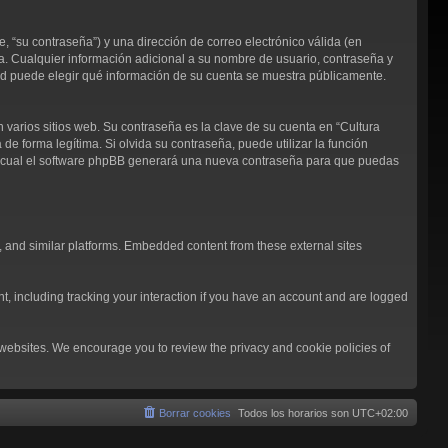
 “su contraseña”) y una dirección de correo electrónico válida (en
ja. Cualquier información adicional a su nombre de usuario, contraseña y
sted puede elegir qué información de su cuenta se muestra públicamente.
arios sitios web. Su contraseña es la clave de su cuenta en “Cultura
 forma legítima. Si olvida su contraseña, puede utilizar la función
 lo cual el software phpBB generará una nueva contraseña para que puedas
, and similar platforms. Embedded content from these external sites
t, including tracking your interaction if you have an account and are logged
l websites. We encourage you to review the privacy and cookie policies of
Borrar cookies
Todos los horarios son
UTC+02:00