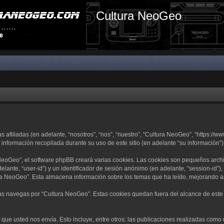
Cultura NeoGeo
filiadas (en adelante, “nosotros”, “nos”, “nuestro”, “Cultura NeoGeo”, “https://ww
nformación recopilada durante su uso de este sitio (en adelante “su información”)
eoGeo”, el software phpBB creará varias cookies. Las cookies son pequeños arch
delante, “user-id”) y un identificador de sesión anónimo (en adelante, “session-i
a NeoGeo”. Esta almacena información sobre los temas que ha leído, mejorando as
 navegas por “Cultura NeoGeo”. Estas cookies quedan fuera del alcance de este d
ue usted nos envía. Esto incluye, entre otros: las publicaciones realizadas como 