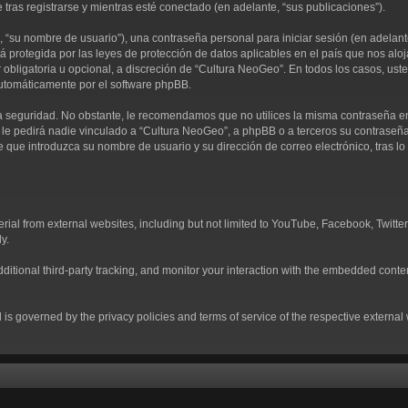
 tras registrarse y mientras esté conectado (en adelante, “sus publicaciones”).
“su nombre de usuario”), una contraseña personal para iniciar sesión (en adelante,
á protegida por las leyes de protección de datos aplicables en el país que nos alo
ser obligatoria u opcional, a discreción de “Cultura NeoGeo”. En todos los casos, u
automáticamente por el software phpBB.
 seguridad. No obstante, le recomendamos que no utilices la misma contraseña en v
 pedirá nadie vinculado a “Cultura NeoGeo”, a phpBB o a terceros su contraseña de
e que introduzca su nombre de usuario y su dirección de correo electrónico, tras
al from external websites, including but not limited to YouTube, Facebook, Twitter
y.
tional third-party tracking, and monitor your interaction with the embedded conten
d is governed by the privacy policies and terms of service of the respective externa