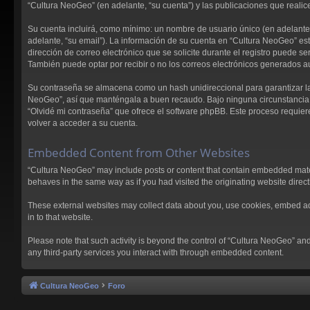
“Cultura NeoGeo” (en adelante, “su cuenta”) y las publicaciones que realice
Su cuenta incluirá, como mínimo: un nombre de usuario único (en adelante, 
adelante, “su email”). La información de su cuenta en “Cultura NeoGeo” est
dirección de correo electrónico que se solicite durante el registro puede 
También puede optar por recibir o no los correos electrónicos generados 
Su contraseña se almacena como un hash unidireccional para garantizar la
NeoGeo”, así que manténgala a buen recaudo. Bajo ninguna circunstancia le
“Olvidé mi contraseña” que ofrece el software phpBB. Este proceso requier
volver a acceder a su cuenta.
Embedded Content from Other Websites
“Cultura NeoGeo” may include posts or content that contain embedded materi
behaves in the same way as if you had visited the originating website directl
These external websites may collect data about you, use cookies, embed addi
in to that website.
Please note that such activity is beyond the control of “Cultura NeoGeo” an
any third-party services you interact with through embedded content.
Cultura NeoGeo
Foro