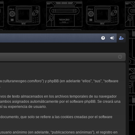
FA
de
eg
Q
nti
ist
fic
ra
ar
rs
w.culturaneogeo.com/foro”) y phpBB (en adelante “ellos”, “sus”, “software
se
e
.
ivos de texto almacenados en los archivos temporales de su navegador
d”), ambos asignados automáticamente por el software phpBB. Se creará una
í su experiencia de usuario.
ocumento, que solo se refiere a las cookies creadas por el software
usuario anónimo (en adelante, “publicaciones anónimas”), el registro en