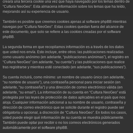
creará una tercera cookie una vez que haya navegado por los temas dentro de
“Cultura NeoGeo”. Esta almacena información sobre los temas que ha leído,
mejorando así su experiencia de usuario.
También es posible que creemos cookies ajenas al software phpBB mientras
navegas por “Cultura NeoGeo”. Estas cookies quedan fuera del alcance de
este documento, que solo se refiere a las cookies creadas por el software
phpBB.
La segunda forma en que recopilamos información es a través de los datos
que usted nos envía. Esto incluye, entre otros: las publicaciones realizadas
como usuario anónimo (en adelante, “publicaciones anónimas”), el registro en
“Cultura NeoGeo” (en adelante, “su cuenta”) y las publicaciones que realice
tras registrarse y mientras esté conectado (en adelante, “sus publicaciones”).
Su cuenta incluirá, como mínimo: un nombre de usuario único (en adelante,
“su nombre de usuario”), una contraseña personal para iniciar sesión (en
adelante, “su contraseña”) y una dirección de correo electrónico válida (en
adelante, “su email”). La información de su cuenta en “Cultura NeoGeo” está
protegida por las leyes de protección de datos aplicables en el país que nos
aloja. Cualquier información adicional a su nombre de usuario, contraseña y
dirección de correo electrónico que se solicite durante el registro puede ser
obligatoria u opcional, a discreción de “Cultura NeoGeo”. En todos los casos,
usted puede elegir qué información de su cuenta se muestra públicamente.
También puede optar por recibir o no los correos electrónicos generados
automáticamente por el software phpBB.