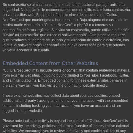
Su contraseña se almacena como un hash unidireccional para garantizar la
seguridad. No obstante, le recomendamos que no utilices la misma contraseña
en varios sitios web. Su contraseña es la clave de su cuenta en “Cultura
NeoGeo”, así que manténgala a buen recaudo. Bajo ninguna circunstancia le
pedirá nadie vinculado a “Cultura NeoGeo”, a phpBB o a terceros su
contraseña de forma legítima. Si olvida su contraseña, puede utilizar la función
“Olvidé mi contraseña” que ofrece el software phpBB. Este proceso requiere
que introduzca su nombre de usuario y su dirección de correo electrónico, tras
lo cual el software phpBB generará una nueva contraseña para que puedas
volver a acceder a su cuenta.
Embedded Content from Other Websites
“Cultura NeoGeo” may include posts or content that contain embedded material
from external websites, including but not limited to YouTube, Facebook, Twitter,
and similar platforms. Embedded content from these external sites behaves in
the same way as if you had visited the originating website directly.
These external websites may collect data about you, use cookies, embed
additional third-party tracking, and monitor your interaction with the embedded
content, including tracking your interaction if you have an account and are
logged in to that website.
Please note that such activity is beyond the control of “Cultura NeoGeo” and is
governed by the privacy policies and terms of service of the respective external
websites. We encourage you to review the privacy and cookie policies of any