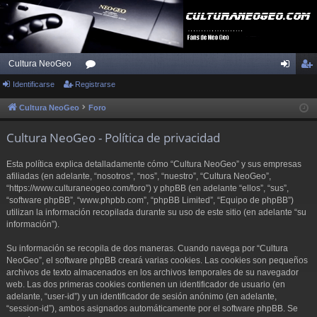
Cultura NeoGeo
Identificarse
Registrarse
or
de
eg
os
nti
ist
Cultura NeoGeo
Foro
fic
ra
Cultura NeoGeo - Política de privacidad
ar
rs
Esta política explica detalladamente cómo “Cultura NeoGeo” y sus empresas
se
e
afiliadas (en adelante, “nosotros”, “nos”, “nuestro”, “Cultura NeoGeo”,
“https://www.culturaneogeo.com/foro”) y phpBB (en adelante “ellos”, “sus”,
“software phpBB”, “www.phpbb.com”, “phpBB Limited”, “Equipo de phpBB”)
utilizan la información recopilada durante su uso de este sitio (en adelante “su
información”).
Su información se recopila de dos maneras. Cuando navega por “Cultura
NeoGeo”, el software phpBB creará varias cookies. Las cookies son pequeños
archivos de texto almacenados en los archivos temporales de su navegador
web. Las dos primeras cookies contienen un identificador de usuario (en
adelante, “user-id”) y un identificador de sesión anónimo (en adelante,
“session-id”), ambos asignados automáticamente por el software phpBB. Se