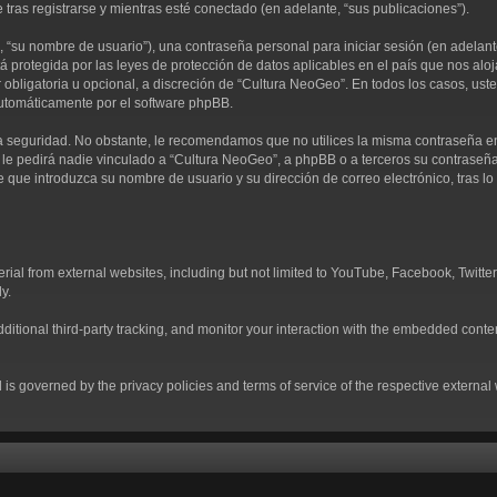
 tras registrarse y mientras esté conectado (en adelante, “sus publicaciones”).
“su nombre de usuario”), una contraseña personal para iniciar sesión (en adelante,
á protegida por las leyes de protección de datos aplicables en el país que nos alo
ser obligatoria u opcional, a discreción de “Cultura NeoGeo”. En todos los casos, u
automáticamente por el software phpBB.
 seguridad. No obstante, le recomendamos que no utilices la misma contraseña en v
 pedirá nadie vinculado a “Cultura NeoGeo”, a phpBB o a terceros su contraseña de
e que introduzca su nombre de usuario y su dirección de correo electrónico, tras
al from external websites, including but not limited to YouTube, Facebook, Twitter
y.
tional third-party tracking, and monitor your interaction with the embedded conten
d is governed by the privacy policies and terms of service of the respective externa