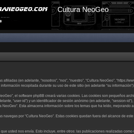
Cultura NeoGeo
filiadas (en adelante, “nosotros”, “nos”, “nuestro”, “Cultura NeoGeo”, “https://ww
nformación recopilada durante su uso de este sitio (en adelante “su información”)
eoGeo”, el software phpBB creará varias cookies. Las cookies son pequeños arch
delante, “user-id”) y un identificador de sesión anónimo (en adelante, “session-i
a NeoGeo”. Esta almacena información sobre los temas que ha leído, mejorando as
 navegas por “Cultura NeoGeo”. Estas cookies quedan fuera del alcance de este d
ue usted nos envía. Esto incluye, entre otros: las publicaciones realizadas como 