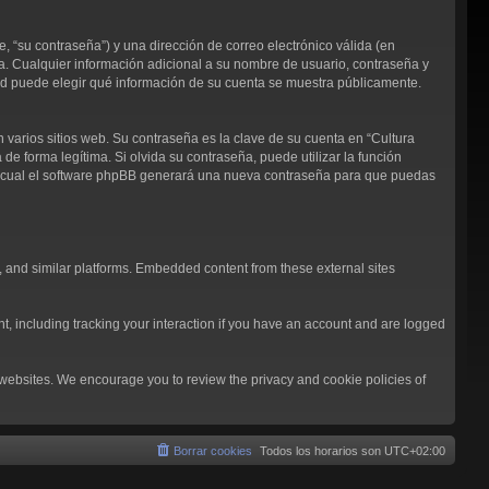
 “su contraseña”) y una dirección de correo electrónico válida (en
ja. Cualquier información adicional a su nombre de usuario, contraseña y
sted puede elegir qué información de su cuenta se muestra públicamente.
arios sitios web. Su contraseña es la clave de su cuenta en “Cultura
 forma legítima. Si olvida su contraseña, puede utilizar la función
 lo cual el software phpBB generará una nueva contraseña para que puedas
, and similar platforms. Embedded content from these external sites
t, including tracking your interaction if you have an account and are logged
l websites. We encourage you to review the privacy and cookie policies of
Borrar cookies
Todos los horarios son
UTC+02:00