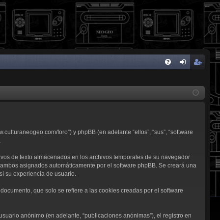
FA
de
eg
Q
nti
ist
fic
ra
ar
rs
w.culturaneogeo.com/foro”) y phpBB (en adelante “ellos”, “sus”, “software
se
e
.
ivos de texto almacenados en los archivos temporales de su navegador
d”), ambos asignados automáticamente por el software phpBB. Se creará una
í su experiencia de usuario.
ocumento, que solo se refiere a las cookies creadas por el software
usuario anónimo (en adelante, “publicaciones anónimas”), el registro en