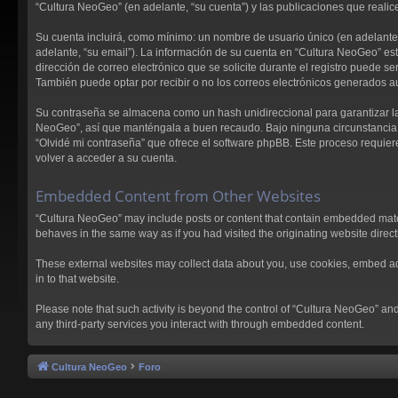
“Cultura NeoGeo” (en adelante, “su cuenta”) y las publicaciones que realice
Su cuenta incluirá, como mínimo: un nombre de usuario único (en adelante, 
adelante, “su email”). La información de su cuenta en “Cultura NeoGeo” est
dirección de correo electrónico que se solicite durante el registro puede 
También puede optar por recibir o no los correos electrónicos generados 
Su contraseña se almacena como un hash unidireccional para garantizar la
NeoGeo”, así que manténgala a buen recaudo. Bajo ninguna circunstancia le
“Olvidé mi contraseña” que ofrece el software phpBB. Este proceso requier
volver a acceder a su cuenta.
Embedded Content from Other Websites
“Cultura NeoGeo” may include posts or content that contain embedded materi
behaves in the same way as if you had visited the originating website directl
These external websites may collect data about you, use cookies, embed addi
in to that website.
Please note that such activity is beyond the control of “Cultura NeoGeo” an
any third-party services you interact with through embedded content.
Cultura NeoGeo
Foro