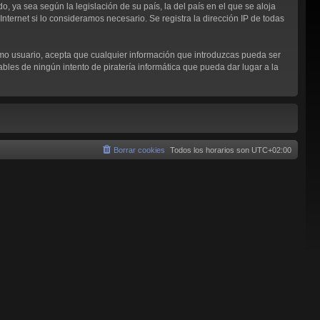
, ya sea según la legislación de su país, la del país en el que se aloja
nternet si lo consideramos necesario. Se registra la dirección IP de todas
omo usuario, acepta que cualquier información que introduzcas pueda ser
les de ningún intento de piratería informática que pueda dar lugar a la
Borrar cookies
Todos los horarios son
UTC+02:00