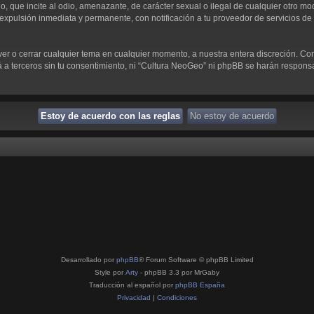
 que incite al odio, amenazante, de carácter sexual o ilegal de cualquier otro modo
expulsión inmediata y permanente, con notificación a tu proveedor de servicios de I
ver o cerrar cualquier tema en cualquier momento, a nuestra entera discreción. C
 terceros sin tu consentimiento, ni “Cultura NeoGeo” ni phpBB se harán responsab
Desarrollado por
phpBB
® Forum Software © phpBB Limited
Style por
Arty
- phpBB 3.3 por MrGaby
Traducción al español por
phpBB España
Privacidad
|
Condiciones