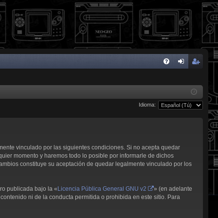
FA
de
eg
Q
nti
ist
Idioma:
fic
ra
ar
rs
se
e
lmente vinculado por las siguientes condiciones. Si no acepta quedar
quier momento y haremos todo lo posible por informarle de dichos
cambios constituye su aceptación de quedar legalmente vinculado por los
ro publicada bajo la «
Licencia Pública General GNU v2
» (en adelante
contenido ni de la conducta permitida o prohibida en este sitio. Para