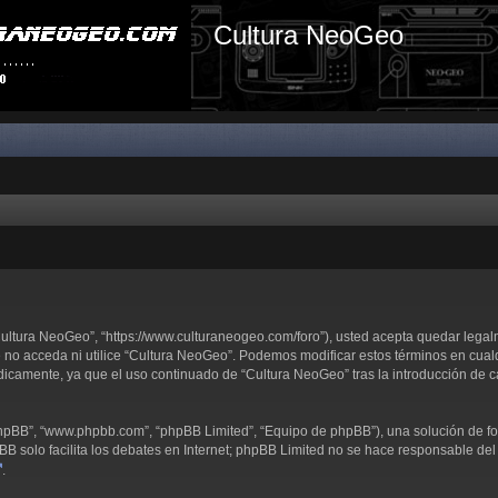
Cultura NeoGeo
“Cultura NeoGeo”, “https://www.culturaneogeo.com/foro”), usted acepta quedar lega
e no acceda ni utilice “Cultura NeoGeo”. Podemos modificar estos términos en cual
dicamente, ya que el uso continuado de “Cultura NeoGeo” tras la introducción de 
 phpBB”, “www.phpbb.com”, “phpBB Limited”, “Equipo de phpBB”), una solución de fo
pBB solo facilita los debates en Internet; phpBB Limited no se hace responsable del 
.