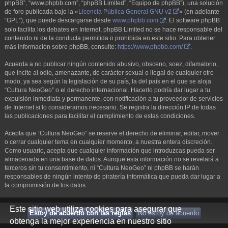
phpBB”, “www.phpbb.com”, “phpBB Limited”, “Equipo de phpBB”), una solución
de foro publicada bajo la «
Licencia Pública General GNU v2
» (en adelante
“GPL”), que puede descargarse desde
www.phpbb.com
. El software phpBB
solo facilita los debates en Internet; phpBB Limited no se hace responsable del
contenido ni de la conducta permitida o prohibida en este sitio. Para obtener
más información sobre phpBB, consulte:
https://www.phpbb.com/
.
Acuerda a no publicar ningún contenido abusivo, obsceno, soez, difamatorio,
que incite al odio, amenazante, de carácter sexual o ilegal de cualquier otro
modo, ya sea según la legislación de su país, la del país en el que se aloja
“Cultura NeoGeo” o el derecho internacional. Hacerlo podría dar lugar a tu
expulsión inmediata y permanente, con notificación a tu proveedor de servicios
de Internet si lo consideramos necesario. Se registra la dirección IP de todas
las publicaciones para facilitar el cumplimiento de estas condiciones.
Acepta que “Cultura NeoGeo” se reserve el derecho de eliminar, editar, mover
o cerrar cualquier tema en cualquier momento, a nuestra entera discreción.
Como usuario, acepta que cualquier información que introduzcas pueda ser
almacenada en una base de datos. Aunque esta información no se revelará a
terceros sin tu consentimiento, ni “Cultura NeoGeo” ni phpBB se harán
responsables de ningún intento de piratería informática que pueda dar lugar a
la compromisión de los datos.
Este sitio web utiliza cookies para asegurar que
obtenga la mejor experiencia en nuestro sitio