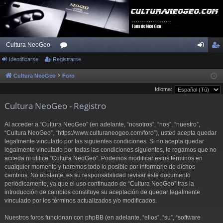
Cultura NeoGeo
Identificarse
Registrarse
or
de
eg
os
nti
ist
Cultura NeoGeo
Foro
Idioma:
fic
ra
Cultura NeoGeo - Registro
ar
rs
se
e
Al acceder a “Cultura NeoGeo” (en adelante, “nosotros”, “nos”, “nuestro”,
“Cultura NeoGeo”, “https://www.culturaneogeo.com/foro”), usted acepta quedar
legalmente vinculado por las siguientes condiciones. Si no acepta quedar
legalmente vinculado por todas las condiciones siguientes, le rogamos que no
acceda ni utilice “Cultura NeoGeo”. Podemos modificar estos términos en
cualquier momento y haremos todo lo posible por informarle de dichos
cambios. No obstante, es su responsabilidad revisar este documento
periódicamente, ya que el uso continuado de “Cultura NeoGeo” tras la
introducción de cambios constituye su aceptación de quedar legalmente
vinculado por los términos actualizados y/o modificados.
Nuestros foros funcionan con phpBB (en adelante, “ellos”, “su”, “software