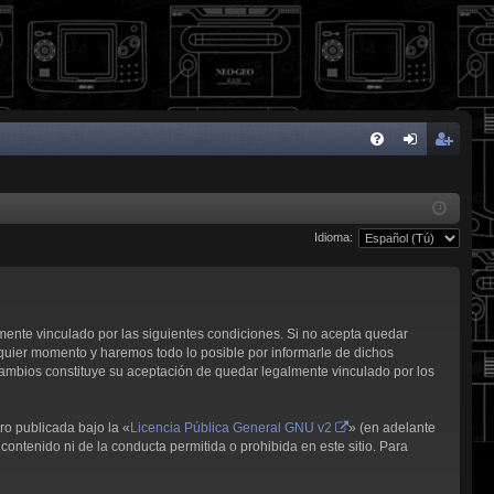
FA
de
eg
Q
nti
ist
Idioma:
fic
ra
ar
rs
se
e
lmente vinculado por las siguientes condiciones. Si no acepta quedar
quier momento y haremos todo lo posible por informarle de dichos
cambios constituye su aceptación de quedar legalmente vinculado por los
ro publicada bajo la «
Licencia Pública General GNU v2
» (en adelante
contenido ni de la conducta permitida o prohibida en este sitio. Para