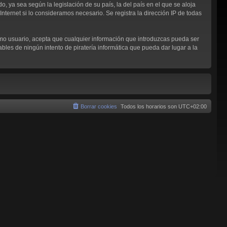
, ya sea según la legislación de su país, la del país en el que se aloja
nternet si lo consideramos necesario. Se registra la dirección IP de todas
omo usuario, acepta que cualquier información que introduzcas pueda ser
les de ningún intento de piratería informática que pueda dar lugar a la
Borrar cookies
Todos los horarios son
UTC+02:00