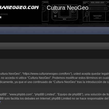
Cultura NeoGeo
“Cultura NeoGeo”, “https://www.culturaneogeo.com/foro”), usted acepta quedar lega
e no acceda ni utilice “Cultura NeoGeo”. Podemos modificar estos términos en cual
dicamente, ya que el uso continuado de “Cultura NeoGeo” tras la introducción de 
 phpBB”, “www.phpbb.com”, “phpBB Limited”, “Equipo de phpBB”), una solución de fo
pBB solo facilita los debates en Internet; phpBB Limited no se hace responsable del 
.