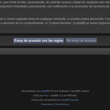
 que incite al odio, amenazante, de carácter sexual o ilegal de cualquier otro modo
expulsión inmediata y permanente, con notificación a tu proveedor de servicios de I
ver o cerrar cualquier tema en cualquier momento, a nuestra entera discreción. C
 terceros sin tu consentimiento, ni “Cultura NeoGeo” ni phpBB se harán responsab
Desarrollado por
phpBB
® Forum Software © phpBB Limited
Style por
Arty
- phpBB 3.3 por MrGaby
Traducción al español por
phpBB España
Privacidad
|
Condiciones