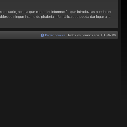
omo usuario, acepta que cualquier información que introduzcas pueda ser
les de ningún intento de piratería informática que pueda dar lugar a la
Borrar cookies
Todos los horarios son
UTC+02:00