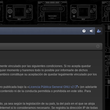
FA
de
eg
Q
nti
ist
fic
ra
ar
rs
lmente vinculado por las siguientes condiciones. Si no acepta quedar
se
e
quier momento y haremos todo lo posible por informarle de dichos
cambios constituye su aceptación de quedar legalmente vinculado por los
ro publicada bajo la «
Licencia Pública General GNU v2
» (en adelante
contenido ni de la conducta permitida o prohibida en este sitio. Para
, ya sea según la legislación de su país, la del país en el que se aloja
nternet si lo consideramos necesario. Se registra la dirección IP de todas