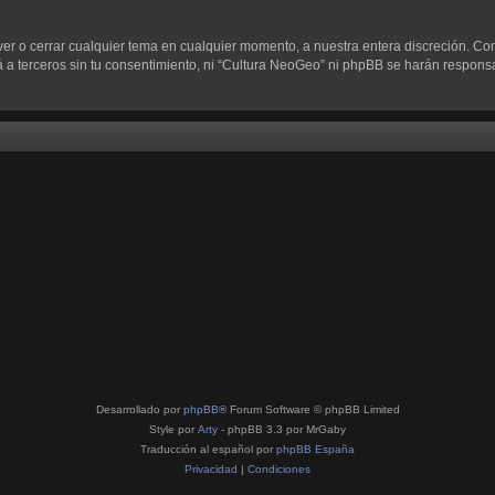
ver o cerrar cualquier tema en cualquier momento, a nuestra entera discreción. C
 terceros sin tu consentimiento, ni “Cultura NeoGeo” ni phpBB se harán responsab
Desarrollado por
phpBB
® Forum Software © phpBB Limited
Style por
Arty
- phpBB 3.3 por MrGaby
Traducción al español por
phpBB España
Privacidad
|
Condiciones