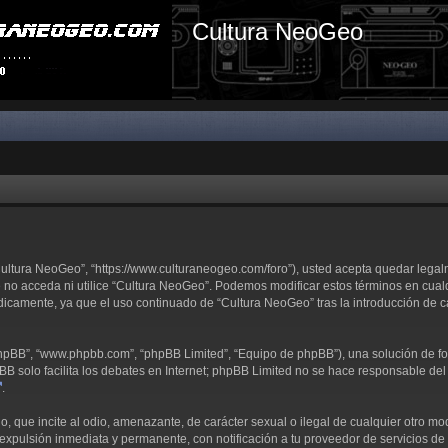
Cultura NeoGeo
“Cultura NeoGeo”, “https://www.culturaneogeo.com/foro”), usted acepta quedar lega
e no acceda ni utilice “Cultura NeoGeo”. Podemos modificar estos términos en cual
dicamente, ya que el uso continuado de “Cultura NeoGeo” tras la introducción de 
 phpBB”, “www.phpbb.com”, “phpBB Limited”, “Equipo de phpBB”), una solución de fo
pBB solo facilita los debates en Internet; phpBB Limited no se hace responsable del 
.
 que incite al odio, amenazante, de carácter sexual o ilegal de cualquier otro modo
expulsión inmediata y permanente, con notificación a tu proveedor de servicios de I