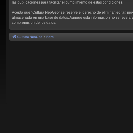
las publicaciones para facilitar el cumplimiento de estas condiciones.
Acepta que “Cultura NeoGeo” se reserve el derecho de eliminar, editar, mo
almacenada en una base de datos. Aunque esta información no se revelará a
compromisión de los datos.
Cultura NeoGeo
Foro