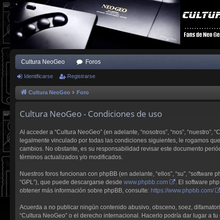
Cultura NeoGeo
Foros
Identificarse
Registrarse
Cultura NeoGeo
Foro
Cultura NeoGeo - Condiciones de uso
Al acceder a “Cultura NeoGeo” (en adelante, “nosotros”, “nos”, “nuestro”, 
legalmente vinculado por todas las condiciones siguientes, le rogamos qu
cambios. No obstante, es su responsabilidad revisar este documento perió
términos actualizados y/o modificados.
Nuestros foros funcionan con phpBB (en adelante, “ellos”, “su”, “software
“GPL”), que puede descargarse desde
www.phpbb.com
. El software ph
obtener más información sobre phpBB, consulte:
https://www.phpbb.com/
Acuerda a no publicar ningún contenido abusivo, obsceno, soez, difamatorio,
“Cultura NeoGeo” o el derecho internacional. Hacerlo podría dar lugar a tu 