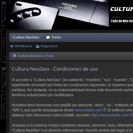
Cultura NeoGeo
Foros
Identificarse
Registrarse
Cultura NeoGeo
Foro
Cultura NeoGeo - Condiciones de uso
Al acceder a “Cultura NeoGeo” (en adelante, “nosotros”, “nos”, “nuestro”, 
legalmente vinculado por todas las condiciones siguientes, le rogamos qu
cambios. No obstante, es su responsabilidad revisar este documento perió
términos actualizados y/o modificados.
Nuestros foros funcionan con phpBB (en adelante, “ellos”, “su”, “software
“GPL”), que puede descargarse desde
www.phpbb.com
. El software ph
obtener más información sobre phpBB, consulte:
https://www.phpbb.com/
Acuerda a no publicar ningún contenido abusivo, obsceno, soez, difamatorio,
“Cultura NeoGeo” o el derecho internacional. Hacerlo podría dar lugar a tu 