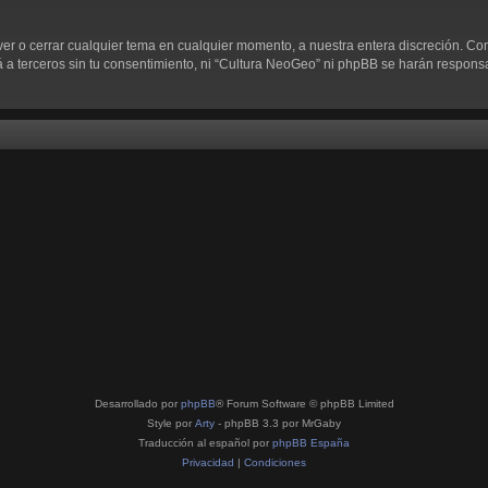
ver o cerrar cualquier tema en cualquier momento, a nuestra entera discreción. C
 terceros sin tu consentimiento, ni “Cultura NeoGeo” ni phpBB se harán responsab
Desarrollado por
phpBB
® Forum Software © phpBB Limited
Style por
Arty
- phpBB 3.3 por MrGaby
Traducción al español por
phpBB España
Privacidad
|
Condiciones