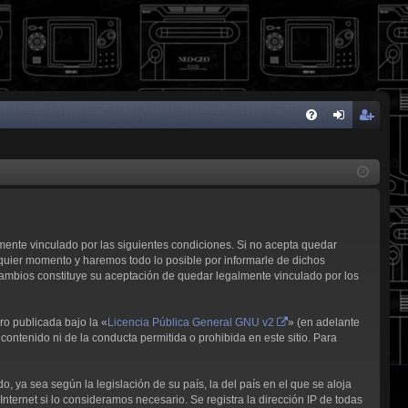
FA
de
eg
Q
nti
ist
fic
ra
ar
rs
lmente vinculado por las siguientes condiciones. Si no acepta quedar
se
e
quier momento y haremos todo lo posible por informarle de dichos
cambios constituye su aceptación de quedar legalmente vinculado por los
ro publicada bajo la «
Licencia Pública General GNU v2
» (en adelante
contenido ni de la conducta permitida o prohibida en este sitio. Para
, ya sea según la legislación de su país, la del país en el que se aloja
nternet si lo consideramos necesario. Se registra la dirección IP de todas