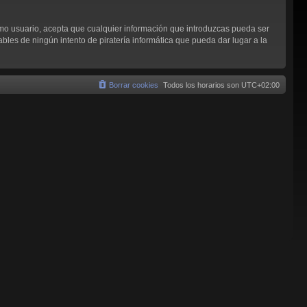
omo usuario, acepta que cualquier información que introduzcas pueda ser
les de ningún intento de piratería informática que pueda dar lugar a la
Borrar cookies
Todos los horarios son
UTC+02:00