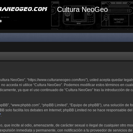
Cultura NeoGeo
“Cultura NeoGeo”, “https://www.culturaneogeo.com/foro”), usted acepta quedar lega
e no acceda ni utilice “Cultura NeoGeo”. Podemos modificar estos términos en cual
dicamente, ya que el uso continuado de “Cultura NeoGeo” tras la introducción de 
 phpBB”, “www.phpbb.com”, “phpBB Limited”, “Equipo de phpBB”), una solución de fo
pBB solo facilita los debates en Internet; phpBB Limited no se hace responsable del 
.
 que incite al odio, amenazante, de carácter sexual o ilegal de cualquier otro modo
expulsión inmediata y permanente, con notificación a tu proveedor de servicios de I