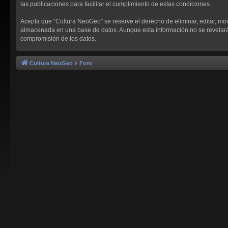
las publicaciones para facilitar el cumplimiento de estas condiciones.
Acepta que “Cultura NeoGeo” se reserve el derecho de eliminar, editar, mo
almacenada en una base de datos. Aunque esta información no se revelará a
compromisión de los datos.
Cultura NeoGeo
Foro